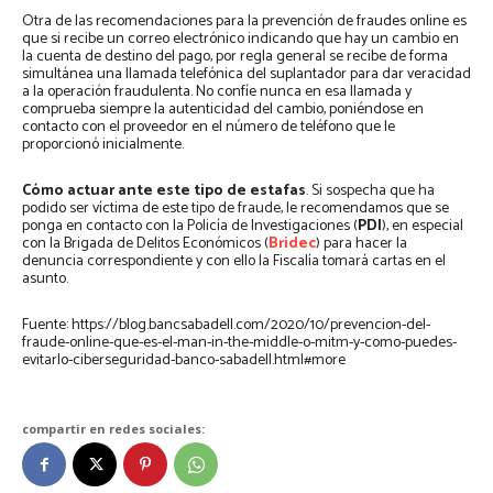
Otra de las recomendaciones para la prevención de fraudes online es
que si recibe un correo electrónico indicando que hay un cambio en
la cuenta de destino del pago, por regla general se recibe de forma
simultánea una llamada telefónica del suplantador para dar veracidad
a la operación fraudulenta. No confíe nunca en esa llamada y
comprueba siempre la autenticidad del cambio, poniéndose en
contacto con el proveedor en el número de teléfono que le
proporcionó inicialmente.
Cómo actuar ante este tipo de estafas
. Si sospecha que ha
podido ser víctima de este tipo de fraude, le recomendamos que se
ponga en contacto con la Policía de Investigaciones (
PDI
), en especial
con la Brigada de Delitos Económicos (
Bridec
) para hacer la
denuncia correspondiente y con ello la Fiscalía tomará cartas en el
asunto.
Fuente: https://blog.bancsabadell.com/2020/10/prevencion-del-
fraude-online-que-es-el-man-in-the-middle-o-mitm-y-como-puedes-
evitarlo-ciberseguridad-banco-sabadell.html#more
compartir en redes sociales: