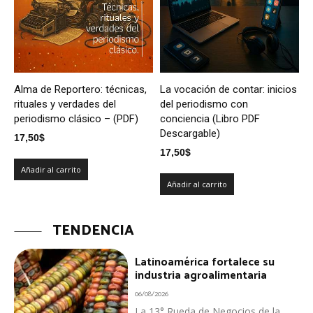
Alma de Reportero: técnicas,
La vocación de contar: inicios
rituales y verdades del
del periodismo con
periodismo clásico – (PDF)
conciencia (Libro PDF
Descargable)
17,50
$
17,50
$
Añadir al carrito
Añadir al carrito
TENDENCIA
Latinoamérica fortalece su
industria agroalimentaria
06/08/2026
La 13° Rueda de Negocios de la