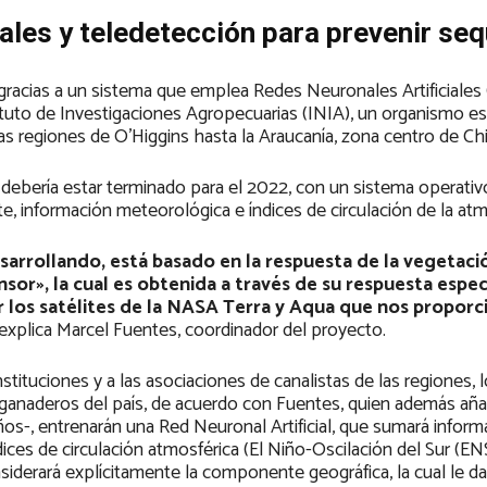
ales y teledetección para prevenir seq
 gracias a un sistema que emplea Redes Neuronales Artificiales
ituto de Investigaciones Agropecuarias (INIA), un organismo es
as regiones de O’Higgins hasta la Araucanía, zona centro de Chi
debería estar terminado para el 2022, con un sistema operativ
e, información meteorológica e índices de circulación de la atm
arrollando, está basado en la respuesta de la vegetaci
nsor», la cual es obtenida a través de su respuesta espec
r los satélites de la NASA Terra y Aqua que nos proporc
 explica Marcel Fuentes, coordinador del proyecto.
stituciones y a las asociaciones de canalistas de las regiones, 
 y ganaderos del país, de acuerdo con Fuentes, quien además a
ños-, entrenarán una Red Neuronal Artificial, que sumará inform
ndices de circulación atmosférica (El Niño-Oscilación del Sur (EN
siderará explícitamente la componente geográfica, la cual le da