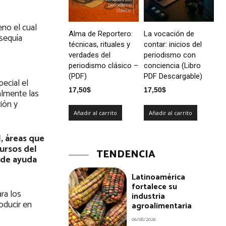
eno el cual
Alma de Reportero:
La vocación de
 sequía
técnicas, rituales y
contar: inicios del
verdades del
periodismo con
periodismo clásico –
conciencia (Libro
(PDF)
PDF Descargable)
ecial el
17,50
$
17,50
$
almente las
ión y
Añadir al carrito
Añadir al carrito
, áreas que
cursos del
TENDENCIA
 de ayuda
Latinoamérica
fortalece su
ra los
industria
oducir en
agroalimentaria
06/08/2026