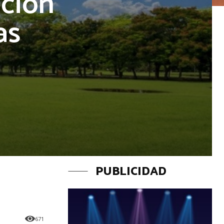
cción
as
PUBLICIDAD
671