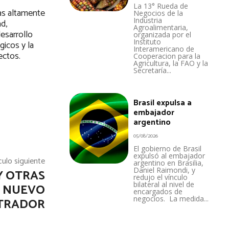
La 13° Rueda de
nas altamente
Negocios de la
Industria
d,
Agroalimentaria,
esarrollo
organizada por el
Instituto
gicos y la
Interamericano de
ectos.
Cooperacion para la
Agricultura, la FAO y la
Secretaría...
Brasil expulsa a
embajador
argentino
05/08/2026
El gobierno de Brasil
expulsó al embajador
culo siguiente
argentino en Brasilia,
Daniel Raimondi, y
Y OTRAS
redujo el vínculo
bilateral al nivel de
N NUEVO
encargados de
negocios. La medida...
TRADOR