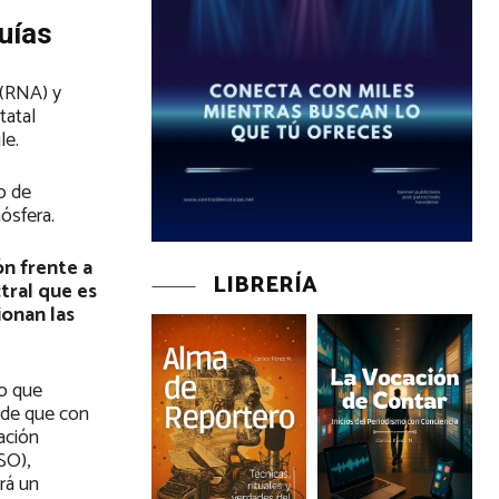
uías
 (RNA) y
tatal
le.
o de
ósfera.
ón frente a
LIBRERÍA
tral que es
ionan las
lo que
ñade que con
ación
SO),
rá un