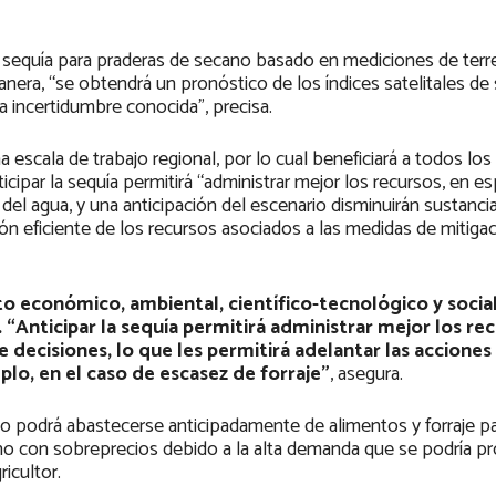
la sequía para praderas de secano basado en mediciones de terr
nera, “se obtendrá un pronóstico de los índices satelitales de
 incertidumbre conocida”, precisa.
 escala de trabajo regional, por lo cual beneficiará a todos los
ipar la sequía permitirá “administrar mejor los recursos, en esp
del agua, y una anticipación del escenario disminuirán sustanci
ón eficiente de los recursos asociados a las medidas de mitigac
o económico, ambiental, científico-tecnológico y social
“Anticipar la sequía permitirá administrar mejor los re
decisiones, lo que les permitirá adelantar las acciones
plo, en el caso de escasez de forraje”
, asegura.
no podrá abastecerse anticipadamente de alimentos y forraje pa
y no con sobreprecios debido a la alta demanda que se podría pr
icultor.