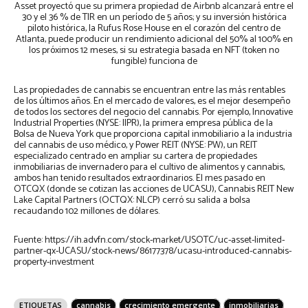
Asset proyectó que su primera propiedad de Airbnb alcanzará entre el
30 y el 36 % de TIR en un período de 5 años; y su inversión histórica
piloto histórica, la Rufus Rose House en el corazón del centro de
Atlanta, puede producir un rendimiento adicional del 50% al 100% en
los próximos 12 meses, si su estrategia basada en NFT (token no
fungible) funciona de
Las propiedades de cannabis se encuentran entre las más rentables
de los últimos años. En el mercado de valores, es el mejor desempeño
de todos los sectores del negocio del cannabis. Por ejemplo, Innovative
Industrial Properties (NYSE: IIPR), la primera empresa pública de la
Bolsa de Nueva York que proporciona capital inmobiliario a la industria
del cannabis de uso médico, y Power REIT (NYSE: PW), un REIT
especializado centrado en ampliar su cartera de propiedades
inmobiliarias de invernadero para el cultivo de alimentos y cannabis,
ambos han tenido resultados extraordinarios. El mes pasado en
OTCQX (donde se cotizan las acciones de UCASU), Cannabis REIT New
Lake Capital Partners (OCTQX: NLCP) cerró su salida a bolsa
recaudando 102 millones de dólares.
Fuente: https://ih.advfn.com/stock-market/USOTC/uc-asset-limited-
partner-qx-UCASU/stock-news/86177378/ucasu-introduced-cannabis-
property-investment
ETIQUETAS
cannabis
crecimiento emergente
inmobiliarias