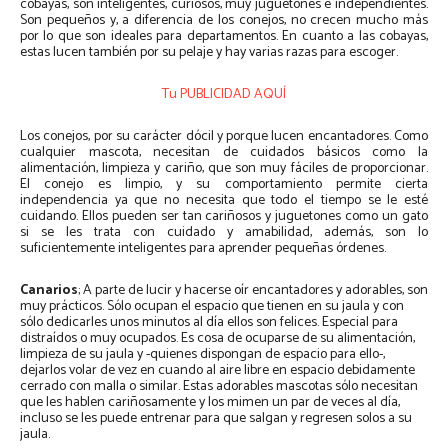
cobayas, son inteligentes, curiosos, muy juguetones e independientes.
Son pequeños y, a diferencia de los conejos, no crecen mucho más
por lo que son ideales para departamentos. En cuanto a las cobayas,
estas lucen también por su pelaje y hay varias razas para escoger.
Tu PUBLICIDAD AQUÍ
Los conejos, por su carácter dócil y porque lucen encantadores. Como
cualquier mascota, necesitan de cuidados básicos como la
alimentación, limpieza y cariño, que son muy fáciles de proporcionar.
El conejo es limpio, y su comportamiento permite cierta
independencia ya que no necesita que todo el tiempo se le esté
cuidando. Ellos pueden ser tan cariñosos y juguetones como un gato
si se les trata con cuidado y amabilidad, además, son lo
suficientemente inteligentes para aprender pequeñas órdenes.
Canarios
; A parte de lucir y hacerse oír encantadores y adorables, son
muy prácticos. Sólo ocupan el espacio que tienen en su jaula y con
sólo dedicarles unos minutos al día ellos son felices. Especial para
distraídos o muy ocupados. Es cosa de ocuparse de su alimentación,
limpieza de su jaula y -quienes dispongan de espacio para ello-,
dejarlos volar de vez en cuando al aire libre en espacio debidamente
cerrado con malla o similar. Estas adorables mascotas sólo necesitan
que les hablen cariñosamente y los mimen un par de veces al día,
incluso se les puede entrenar para que salgan y regresen solos a su
jaula.