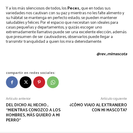
Y a los más silenciosos de todos, los
Peces,
que en todas sus
variedades nos cautivan con su paz y mientras no les falte alimento y
su hábitat se mantenga en perfecto estado, se pueden mantener
saludables y felices. Por el espacio que necesitan son ideales para
casas pequeñas y departamentos, y quizás escoger uno
extremadamente llamativo puede ser una excelente elección, además
que presumen de ser cautivadores, observarlos puede llegar a
transmitir tranquilidad a quien los mira detenidamente.
@rev_mimascota
compartir en redes sociales:
Artículo anterior
Artículo siguiente
DEL DICHO AL HECHO…
¿CÓMO VIAJO AL EXTRANJERO
“MIENTRAS CONOZCO A LOS
CON MI MASCOTA?
HOMBRES, MÁS QUIERO A MI
PERRO”