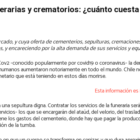
nerarias y crematorios: ¿cuánto cuesta
cado, y cuya oferta de cementerios, sepulturas, cremacion
es, y encareciendo por la alta demanda de sus servicios y eq
s_Cov2 -conocido popularmente por covid19 o coronavirus- la d
es humanos aumentaron notoriamente en todo el mundo. Chile no
onetario que está teniendo en estos días morirse.
Esta información es
a sepultura digna. Contratar los servicios de la funeraria ser
vicios- los que se encargarán del ataúd, del velorio, del trasla
 viene los gastos del cementerio, donde hay que pagar la producc
ión de la tumba.