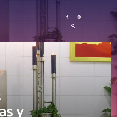
s
as y