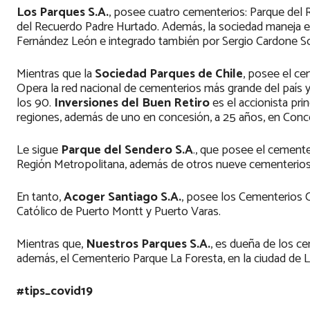
Los Parques S.A.
, posee cuatro cementerios: Parque del 
del Recuerdo Padre Hurtado. Además, la sociedad maneja el
Fernández León e integrado también por Sergio Cardone Sola
Mientras que la
Sociedad Parques de Chile
, posee el ce
Opera la red nacional de cementerios más grande del país y 
los 90.
Inversiones del Buen Retiro
es el accionista pri
regiones, además de uno en concesión, a 25 años, en Concep
Le sigue
Parque del Sendero S.A
., que posee el cement
Región Metropolitana, además de otros nueve cementerios e
En tanto,
Acoger Santiago S.A.
, posee los Cementerios 
Católico de Puerto Montt y Puerto Varas.
Mientras que,
Nuestros Parques S.A.
, es dueña de los c
además, el Cementerio Parque La Foresta, en la ciudad de L
#tips_covid19