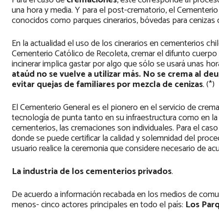
Para el caso de
cremaciones
, éste corresponde al proce
una hora y media. Y para el post-crematorio, el Cementerio 
conocidos como parques cinerarios, bóvedas para cenizas 
En la actualidad el uso de los cinerarios en cementerios ch
Cementerio Católico de Recoleta, cremar el difunto cuerpo 
incinerar implica gastar por algo que sólo se usará unas hora
ataúd no se vuelve a utilizar más. No se crema al de
evitar quejas de familiares por mezcla de cenizas
. (*)
El Cementerio General es el pionero en el servicio de crem
tecnología de punta tanto en su infraestructura como en la 
cementerios, las cremaciones son individuales. Para el ca
donde se puede certificar la calidad y solemnidad del proc
usuario realice la ceremonia que considere necesario de ac
La industria de los cementerios privados
.
De acuerdo a información recabada en los medios de comunica
menos- cinco actores principales en todo el país:
Los Par