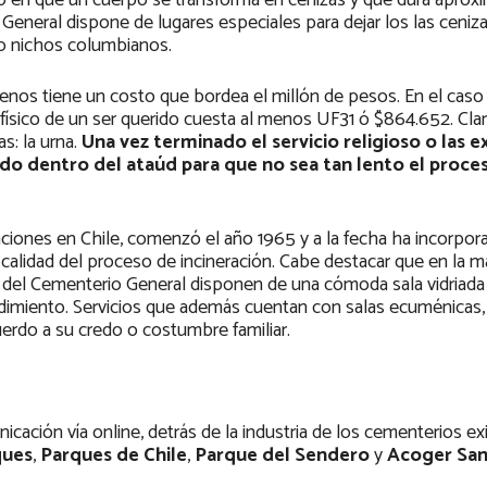
so en que un cuerpo se transforma en cenizas y que dura apro
General dispone de lugares especiales para dejar los las ceniza
o nichos columbianos.
ilenos tiene un costo que bordea el millón de pesos. En el caso
físico de un ser querido cuesta al menos UF31 ó $864.652. Cla
s: la urna.
Una vez terminado el servicio religioso o las e
udo dentro del ataúd para que no sea tan lento el proce
aciones en Chile, comenzó el año 1965 y a la fecha ha incorpor
calidad del proceso de incineración. Cabe destacar que en la m
so del Cementerio General disponen de una cómoda sala vidriad
edimiento. Servicios que además cuentan con salas ecuménicas,
uerdo a su credo o costumbre familiar.
ción vía online, detrás de la industria de los cementerios exi
ques
,
Parques de Chile
,
Parque del Sendero
y
Acoger San