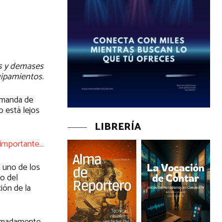
es y demases
uipamientos.
emanda de
 está lejos
LIBRERÍA
 importante…
á uno de los
do del
ión de la