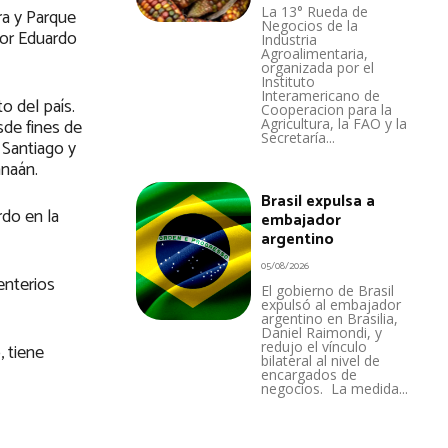
La 13° Rueda de
ra y Parque
Negocios de la
por Eduardo
Industria
Agroalimentaria,
organizada por el
Instituto
Interamericano de
o del país.
Cooperacion para la
sde fines de
Agricultura, la FAO y la
Secretaría...
 Santiago y
anaán.
Brasil expulsa a
do en la
embajador
argentino
05/08/2026
enterios
El gobierno de Brasil
expulsó al embajador
argentino en Brasilia,
Daniel Raimondi, y
redujo el vínculo
, tiene
bilateral al nivel de
encargados de
negocios. La medida...