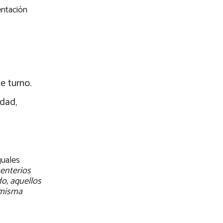
entación
e turno.
edad,
guales
menterios
do, aquellos
 misma