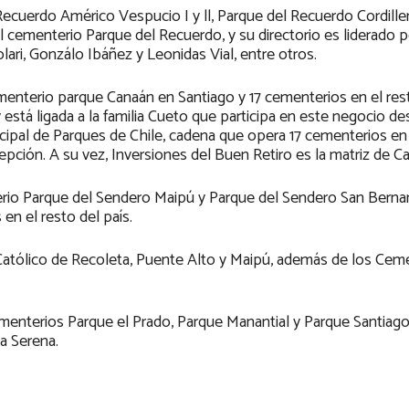
Recuerdo Américo Vespucio I y ll, Parque del Recuerdo Cordille
 cementerio Parque del Recuerdo, y su directorio es liderado 
ri, Gonzálo Ibáñez y Leonidas Vial, entre otros.
menterio parque Canaán en Santiago y 17 cementerios en el rest
está ligada a la familia Cueto que participa en este negocio de
ncipal de Parques de Chile, cadena que opera 17 cementerios en
ción. A su vez, Inversiones del Buen Retiro es la matriz de C
erio Parque del Sendero Maipú y Parque del Sendero San Bernar
n el resto del país.
Católico de Recoleta, Puente Alto y Maipú, además de los Cem
ementerios Parque el Prado, Parque Manantial y Parque Santiago
a Serena.