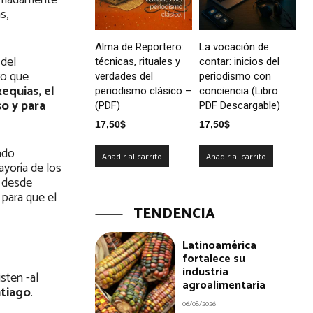
ximadamente
s,
Alma de Reportero:
La vocación de
 del
técnicas, rituales y
contar: inicios del
ro que
verdades del
periodismo con
xequias, el
periodismo clásico –
conciencia (Libro
so y para
(PDF)
PDF Descargable)
17,50
$
17,50
$
ado
Añadir al carrito
Añadir al carrito
ayoría de los
a desde
 para que el
TENDENCIA
Latinoamérica
fortalece su
industria
sten -al
agroalimentaria
tiago
.
06/08/2026