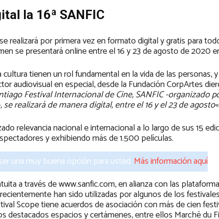
ital la 16ª SANFIC
se realizará por primera vez en formato digital y gratis para todo
amen se presentará online entre el 16 y 23 de agosto de 2020 
cultura tienen un rol fundamental en la vida de las personas, y
ctor audiovisual en especial, desde la Fundación CorpArtes dier
ntiago Festival Internacional de Cine, SANFIC -organizado p
e realizará de manera digital, entre el 16 y el 23 de agosto
«
o relevancia nacional e internacional a lo largo de sus 15 edi
pectadores y exhibiendo más de 1.500 películas.
 ser una muy buena opción para usted.
Más información aquí
uita a través de www.sanfic.com, en alianza con las plataform
 recientemente han sido utilizadas por algunos de los festivale
ival Scope tiene acuerdos de asociación con más de cien festi
unos destacados espacios y certámenes, entre ellos Marché du F