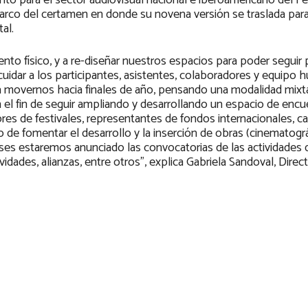
to para el sector audiovisual nacional e iberoamericano del Fes
marco del certamen en donde su novena versión se traslada para
al.
nto físico, y a re-diseñar nuestros espacios para poder seguir
 cuidar a los participantes, asistentes, colaboradores y equipo
a movernos hacia finales de año, pensando una modalidad mixt
n el fin de seguir ampliando y desarrollando un espacio de encu
res de festivales, representantes de fondos internacionales, c
ivo de fomentar el desarrollo y la inserción de obras (cinematográ
eses estaremos anunciado las convocatorias de las actividades
idades, alianzas, entre otros”, explica Gabriela Sandoval, Direc