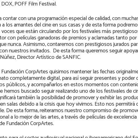
 DOX, POFF Film Festival.
a contar con una programación especial de calidad, con much
rán a los amantes del cine en sus casas y de esta forma podremo
voces que están circulando por los festivales más prestigios
or con películas ganadoras de premios y aclamadas tanto por la
que nunca. Asimismo, contaremos con prestigiosos jurados par
l con nuestros invitados. De esta forma queremos seguir apoya
 Núñez, Director Artístico de SANFIC.
omo Fundación CorpArtes quisimos mantener las fechas originalm
mato completamente digital, para así seguir presentes y poder 
os públicos, y acompañarlos en estos momentos con conteni
 que hemos buscado seguir realizando uno de los festivales de c
nificará también la posibilidad de promover y exhibir las produ
n salas debido a la crisis que hoy vivimos. Esto nos permitirá 
ile. De esta forma, reiteramos nuestro compromiso de promov
ional a lo mejor de las artes, a través de películas de excelencia
 de Fundación CorpArtes.