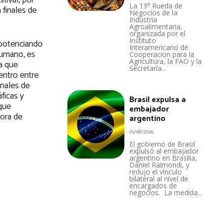
tival, por
La 13° Rueda de
 finales de
Negocios de la
Industria
Agroalimentaria,
organizada por el
Instituto
 potenciando
Interamericano de
 humano, es
Cooperacion para la
Agricultura, la FAO y la
a que
Secretaría...
entro entre
anales de
ficas y
Brasil expulsa a
 que
embajador
tora de
argentino
05/08/2026
El gobierno de Brasil
expulsó al embajador
argentino en Brasilia,
Daniel Raimondi, y
redujo el vínculo
bilateral al nivel de
encargados de
negocios. La medida...