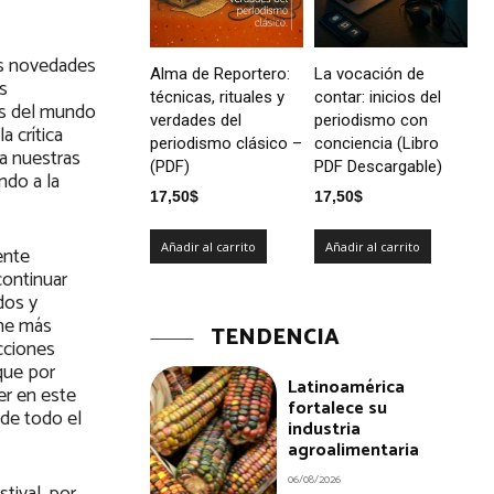
as novedades
Alma de Reportero:
La vocación de
s
técnicas, rituales y
contar: inicios del
os del mundo
verdades del
periodismo con
 crítica
periodismo clásico –
conciencia (Libro
a nuestras
(PDF)
PDF Descargable)
ndo a la
17,50
$
17,50
$
Añadir al carrito
Añadir al carrito
ente
continuar
dos y
ine más
TENDENCIA
cciones
que por
Latinoamérica
er en este
fortalece su
 de todo el
industria
agroalimentaria
06/08/2026