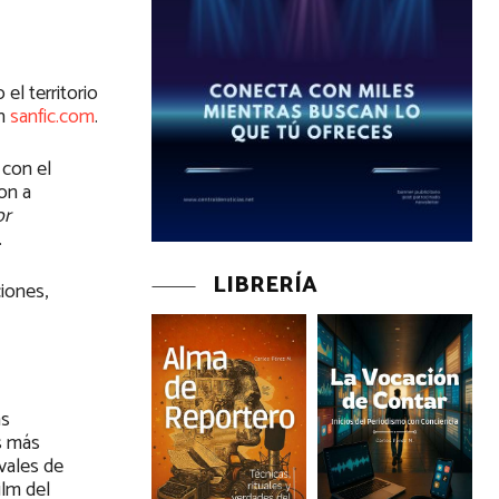
 el territorio
en
sanfic.com
.
 con el
on a
or
.
LIBRERÍA
ciones,
as
s más
vales de
ilm del