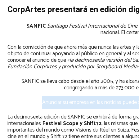
CorpArtes presentará en edición dig
SANFIC
Santiago Festival Internacional de Cine
nacional. El cert
Con la convicción de que ahora más que nunca las artes y la 
objeto de continuar apoyando al público en general y al se
conocer el anuncio de que «
la decimosexta versión del Sa
Fundación CorpArtes y producido por Storyboard Media-, s
SANFIC se lleva cabo desde el año 2005, y ha alcanzad
congregando a más de 273.000 es
Anunciar su empresa en las noticias puede
La decimosexta edición de SANFIC se exhibirá de forma grat
internacionales
Festival Scope y Shift72
, las mismas que
importantes del mundo como Visions du Réel en Suiza. Fest
cine en el mundo y Shift 72 tiene entre sus clientes a alg