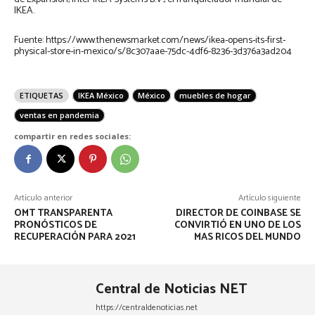
IKEA.
Fuente: https://www.thenewsmarket.com/news/ikea-opens-its-first-
physical-store-in-mexico/s/8c307aae-75dc-4df6-8236-3d376a3ad204
ETIQUETAS
IKEA México
México
muebles de hogar
ventas en pandemia
compartir en redes sociales:
Artículo anterior
Artículo siguiente
OMT TRANSPARENTA
DIRECTOR DE COINBASE SE
PRONÓSTICOS DE
CONVIRTIÓ EN UNO DE LOS
RECUPERACIÓN PARA 2021
MAS RICOS DEL MUNDO
Central de Noticias NET
https://centraldenoticias.net