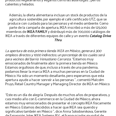
productos vegetarianos y veganos como las albóndigas. , perros
calientes y helados.
Además, la oferta alimentaria incluye un stock de productos de la
agricultura sostenible, por ejemplo el café certificado UTZ, que se
produce con cuidado para las personas y el medio ambiente. Como
parte de la campaña de apertura, IKEA inscribió a más de 125,000
miembros de
IKEA FAMILY
y distribuyó más de 700,000 catálogos de
IKEA a través de diferentes equipos de calle y un evento
Catalog Drive
Thru
.
La apertura de esta primera tienda IKEA en México, generará 300
empleos directos y 1000 indirectos; un porcentaje de los cuales será
para vecinos del barrio Venustiano Carranza.
“Estamos muy
emocionados de finalmente abrir la primera tienda en México.
Estamos orgullosos de que, incluso a través de una pandemia,
podamos llevar la marca IKEA a muchas personas en la Ciudad de
México. Ha sido un momento desafiante, pero esperamos que esta
apertura ayude a hacer sonreír a las personas ”, comentó Malcolm
Pruys, Retail Country Manager y Managing Director de IKEA en México.
“Este es un día de alegría. Después de muchos años de preparativos, y
casi medio año con E-commerce en la Ciudad de México, ahora
estamos muy emocionados de presentar el concepto IKEA físicamente
en México. Estamos decididos a hacer que IKEA sea querido y
significativo también en México ”, dice Anna Solodovnikova, Gerente
de Expansión, Inter IKEA Systems B.V., el franquiciador mundial de