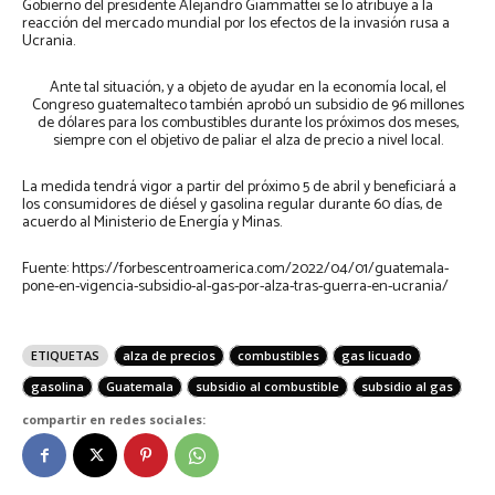
Gobierno del presidente Alejandro Giammattei se lo atribuye a la
reacción del mercado mundial por los efectos de la invasión rusa a
Ucrania.
Ante tal situación, y a objeto de ayudar en la economía local, el
Congreso guatemalteco también aprobó un subsidio de 96 millones
de dólares para los combustibles durante los próximos dos meses,
siempre con el objetivo de paliar el alza de precio a nivel local.
La medida tendrá vigor a partir del próximo 5 de abril y beneficiará a
los consumidores de diésel y gasolina regular durante 60 días, de
acuerdo al Ministerio de Energía y Minas.
Fuente: https://forbescentroamerica.com/2022/04/01/guatemala-
pone-en-vigencia-subsidio-al-gas-por-alza-tras-guerra-en-ucrania/
ETIQUETAS
alza de precios
combustibles
gas licuado
gasolina
Guatemala
subsidio al combustible
subsidio al gas
compartir en redes sociales: