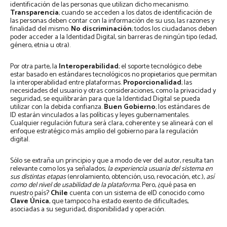
identificación de las personas que utilizan dicho mecanismo.
Transparencia
; cuando se acceden a los datos de identificación de
las personas deben contar con la información de su uso, las razones y
finalidad del mismo.
No discriminación
; todos los ciudadanos deben
poder acceder a la Identidad Digital, sin barreras de ningún tipo (edad,
género, etnia u otra).
Por otra parte, la
Interoperabilidad
; el soporte tecnológico debe
estar basado en estándares tecnológicos no propietarios que permitan
la interoperabilidad entre plataformas.
Proporcionalidad
; las
necesidades del usuario y otras consideraciones, como la privacidad y
seguridad, se equilibrarán para que la Identidad Digital se pueda
utilizar con la debida confianza.
Buen Gobierno
; los estándares de
ID estarán vinculados a las políticas y leyes gubernamentales.
Cualquier regulación futura será clara, coherente y se alineará con el
enfoque estratégico más amplio del gobierno para la regulación
digital.
Sólo se extraña un principio y que a modo de ver del autor, resulta tan
relevante como los ya señalados;
la experiencia usuaria del sistema en
sus distintas etapas
(enrolamiento, obtención, uso, revocación, etc.),
así
como del nivel de usabilidad de la plataforma.
Pero, ¿qué pasa en
nuestro país?
Chile
cuenta con un sistema de eID conocido como
Clave Única
, que tampoco ha estado exento de dificultades,
asociadas a su seguridad, disponibilidad y operación.