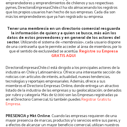
emprendedores y emprendimientos de chilenos y sus respectivas
pymes, DirectorioEmpresasChile.cl ha ido almacenando los registros
que los propios usuarios han hecho de sus empresas. Cada día son
más los emprendedores que ya han registrado su empresa.
Tener una membresía en un directorio comercial resguarda
la información de quien y a quien se busca, más aún los
datos de estos proveedores y en general de los actores del
sector.
Utilizando el sistema de «
membresías
«, cada usuario dispone
de una contraseña que le permite acceder al área de miembros; por lo
que el sentido de exclusividad se acentúa.
Registre su Empresa
GRATIS AQUI
DirectorioEmpresasChile.cl está dirigido a los principales actores de la
industria en Chile y Latinoamérica. Ofrece una interesante sección de
noticias con artículos de interés, actualidad, nuevas tendencias,
tecnologías y reportajes empresariales. Además, ofrece a sus
miembros el Directorio Empresas Online, donde entrega un atractivo
listado de la industria de las empresas y su geolocalización; ordenados
por rubro y categoría. Más de 12.000 son las Empresas registradas ya
en el Directorio Comercial, tú también puedes
Registrar Gratis tu
Empresa
.
PRESENCIA y Mkt Online
. Cuando las empresas requieren de una
mayor presencia de marcas, productos y/o servicios entre sus pares, y
a efectos de alcanzar un mayor beneficio comercial, utilizan nuestros