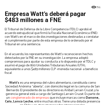
796
Empresa Watt’s deberá pagar
$483 millones a FNE
El Tribunal de Defensa de la Libre Competencia (TDLC) aprobó el
acuerdo extrajudicial que firmó la Fiscalía Nacional Económica (FNE)
con Watt’s en el marco de dos investigaciones destinadas a constatar
el cumplimiento por parte de esta empresa de lo ordenado por el
Tribunal en una sentencia.
En el acuerdo, los representantes de Watt’s reconocieron hechos
detectados por la FNE en su investigación. La empresa adoptó
compromisos para ajustar su conducta a lo dispuesto por el TDLC y
asumió el pago de 800 Unidades Tributarias Anuales (UTA),
equivalente a unos $483 millones CLP -moneda nacional- a beneficio
fiscal.
Watt’s
es una empresa del rubro alimentario, constituida como
Sociedad Anónima “abierta”, con domicilio legal en la comuna de San
Bernardo. El presidente de su directorio es Aníbal Larrain Cruzat; y la
gerencia general está a cargo de Santiago Larrain Cruzat. Es parte de
un
conglomerado de empresas
que incluye marcas como
Danone,
Calo, Lonco Leche
, entre muchas otras. Tiene una dotada presencia