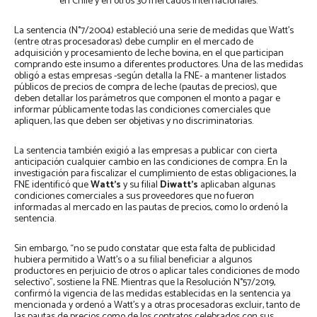
en Chile y en otros 30 mercados internacionales.
La sentencia (N°7/2004) estableció una serie de medidas que Watt’s
(entre otras procesadoras) debe cumplir en el mercado de
adquisición y procesamiento de leche bovina, en el que participan
comprando este insumo a diferentes productores. Una de las medidas
obligó a estas empresas -según detalla la FNE- a mantener listados
públicos de precios de compra de leche (pautas de precios), que
deben detallar los parámetros que componen el monto a pagar e
informar públicamente todas las condiciones comerciales que
apliquen, las que deben ser objetivas y no discriminatorias.
La sentencia también exigió a las empresas a publicar con cierta
anticipación cualquier cambio en las condiciones de compra. En la
investigación para fiscalizar el cumplimiento de estas obligaciones, la
FNE identificó que
Watt’s
y su filial
Diwatt’s
aplicaban algunas
condiciones comerciales a sus proveedores que no fueron
informadas al mercado en las pautas de precios, como lo ordenó la
sentencia.
Sin embargo, “no se pudo constatar que esta falta de publicidad
hubiera permitido a Watt’s o a su filial beneficiar a algunos
productores en perjuicio de otros o aplicar tales condiciones de modo
selectivo”, sostiene la FNE. Mientras que la Resolución N°57/2019,
confirmó la vigencia de las medidas establecidas en la sentencia ya
mencionada y ordenó a Watt’s y a otras procesadoras excluir, tanto de
las pautas de precios como de los contratos celebrados con sus