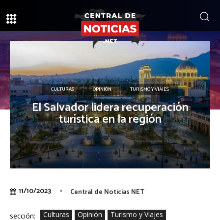
CULTURAS
OPINIÓN
TURISMO Y VIAJES
El Salvador lidera recuperación
turística en la región
11/10/2023
Central de Noticias NET
Culturas
Opinión
Turismo y Viajes
sección: