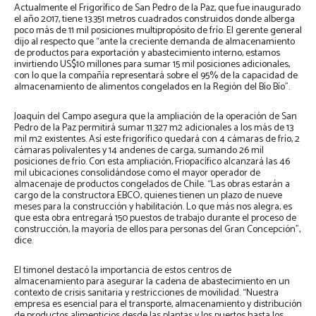
Actualmente el Frigorífico de San Pedro de la Paz, que fue inaugurado
el año 2017, tiene 13.351 metros cuadrados construidos donde alberga
poco más de 11 mil posiciones multipropósito de frío. El gerente general
dijo al respecto que “ante la creciente demanda de almacenamiento
de productos para exportación y abastecimiento interno, estamos
invirtiendo US$10 millones para sumar 15 mil posiciones adicionales,
con lo que la compañía representará sobre el 95% de la capacidad de
almacenamiento de alimentos congelados en la Región del Bío Bío”.
Joaquín del Campo asegura que la ampliación de la operación de San
Pedro de la Paz permitirá sumar 11.327 m2 adicionales a los más de 13
mil m2 existentes. Así este frigorífico quedará con 4 cámaras de frío, 2
cámaras polivalentes y 14 andenes de carga, sumando 26 mil
posiciones de frío. Con esta ampliación, Friopacífico alcanzará las 46
mil ubicaciones consolidándose como el mayor operador de
almacenaje de productos congelados de Chile. “Las obras estarán a
cargo de la constructora EBCO, quienes tienen un plazo de nueve
meses para la construcción y habilitación. Lo que más nos alegra, es
que esta obra entregará 150 puestos de trabajo durante el proceso de
construcción, la mayoría de ellos para personas del Gran Concepción”,
dice.
El timonel destacó la importancia de estos centros de
almacenamiento para asegurar la cadena de abastecimiento en un
contexto de crisis sanitaria y restricciones de movilidad. “Nuestra
empresa es esencial para el transporte, almacenamiento y distribución
de productos alimenticios desde las plantas y los puertos hasta los