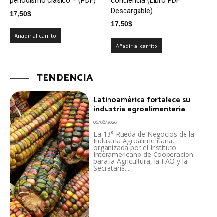
periodismo clásico – (PDF)
conciencia (Libro PDF
Descargable)
17,50
$
17,50
$
Añadir al carrito
Añadir al carrito
TENDENCIA
Latinoamérica fortalece su
industria agroalimentaria
06/08/2026
La 13° Rueda de Negocios de la
Industria Agroalimentaria,
organizada por el Instituto
Interamericano de Cooperacion
para la Agricultura, la FAO y la
Secretaría...