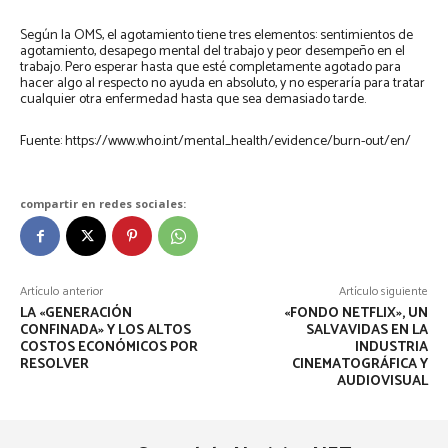
Según la OMS, el agotamiento tiene tres elementos: sentimientos de
agotamiento, desapego mental del trabajo y peor desempeño en el
trabajo. Pero esperar hasta que esté completamente agotado para
hacer algo al respecto no ayuda en absoluto, y no esperaría para tratar
cualquier otra enfermedad hasta que sea demasiado tarde.
Fuente: https://www.who.int/mental_health/evidence/burn-out/en/
compartir en redes sociales:
Artículo anterior
Artículo siguiente
LA «GENERACIÓN
«FONDO NETFLIX», UN
CONFINADA» Y LOS ALTOS
SALVAVIDAS EN LA
COSTOS ECONÓMICOS POR
INDUSTRIA
RESOLVER
CINEMATOGRÁFICA Y
AUDIOVISUAL