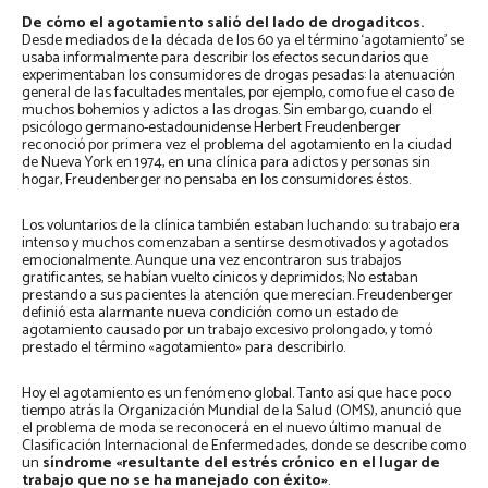
De cómo el agotamiento salió del lado de drogaditcos.
Desde mediados de la década de los 60 ya el término ‘agotamiento’ se
usaba informalmente para describir los efectos secundarios que
experimentaban los consumidores de drogas pesadas: la atenuación
general de las facultades mentales, por ejemplo, como fue el caso de
muchos bohemios y adictos a las drogas. Sin embargo, cuando el
psicólogo germano-estadounidense Herbert Freudenberger
reconoció por primera vez el problema del agotamiento en la ciudad
de Nueva York en 1974, en una clínica para adictos y personas sin
hogar, Freudenberger no pensaba en los consumidores éstos.
Los voluntarios de la clínica también estaban luchando: su trabajo era
intenso y muchos comenzaban a sentirse desmotivados y agotados
emocionalmente. Aunque una vez encontraron sus trabajos
gratificantes, se habían vuelto cínicos y deprimidos; No estaban
prestando a sus pacientes la atención que merecían. Freudenberger
definió esta alarmante nueva condición como un estado de
agotamiento causado por un trabajo excesivo prolongado, y tomó
prestado el término «agotamiento» para describirlo.
Hoy el agotamiento es un fenómeno global. Tanto así que hace poco
tiempo atrás la Organización Mundial de la Salud (OMS), anunció que
el problema de moda se reconocerá en el nuevo último manual de
Clasificación Internacional de Enfermedades, donde se describe como
un
síndrome «resultante del estrés crónico en el lugar de
trabajo que no se ha manejado con éxito»
.