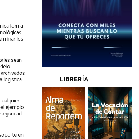
única forma
cnológicas
erminar los
tales sean
odelo
 archivados
LIBRERÍA
 logística
cualquier
 el ejemplo
 seguridad
 soporte en