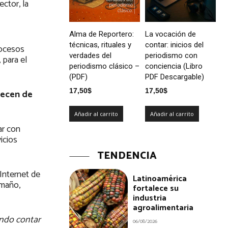
ctor, la
Alma de Reportero:
La vocación de
técnicas, rituales y
contar: inicios del
rocesos
verdades del
periodismo con
 para el
periodismo clásico –
conciencia (Libro
(PDF)
PDF Descargable)
17,50
$
17,50
$
recen de
Añadir al carrito
Añadir al carrito
ar con
icios
TENDENCIA
Internet de
Latinoamérica
amaño,
fortalece su
industria
agroalimentaria
endo contar
06/08/2026