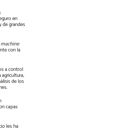
s
seguro en
 y de grandes
a
machine
ente con la
s a control
 agricultura,
álisis de los
nes.
n
con capas
io les ha