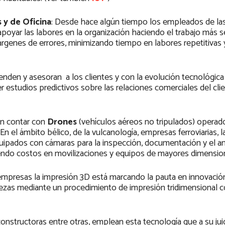
 y de Oficina
: Desde hace algún tiempo los empleados de la
apoyar las labores en la organización haciendo el trabajo más 
márgenes de errores, minimizando tiempo en labores repetitivas
nden y asesoran a los clientes y con la evolución tecnológic
r estudios predictivos sobre las relaciones comerciales del cli
en contar con
Drones
(vehículos aéreos no tripulados) operado
 el ámbito bélico, de la vulcanología, empresas ferroviarias, la
 equipados con cámaras para la inspección, documentación y el an
uyendo costos en movilizaciones y equipos de mayores dimensio
y empresas la impresión 3D está marcando la pauta en innovació
iezas mediante un procedimiento de impresión tridimensional 
onstructoras entre otras, emplean esta tecnología que a su juic