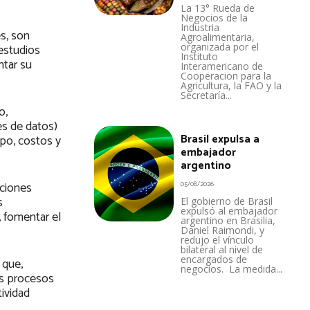
La 13° Rueda de
Negocios de la
Industria
es, son
Agroalimentaria,
organizada por el
estudios
Instituto
tar su
Interamericano de
Cooperacion para la
Agricultura, la FAO y la
Secretaría...
o,
s de datos)
Brasil expulsa a
mpo, costos y
embajador
argentino
aciones
05/08/2026
s
El gobierno de Brasil
expulsó al embajador
, fomentar el
argentino en Brasilia,
Daniel Raimondi, y
redujo el vínculo
bilateral al nivel de
encargados de
 que,
negocios. La medida...
os procesos
ividad