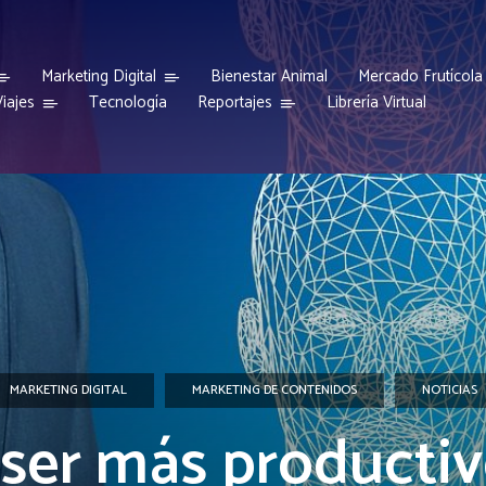
Marketing Digital
Bienestar Animal
Mercado Frutícola
iajes
Reportajes
Tecnología
Librería Virtual
MARKETING DIGITAL
MARKETING DE CONTENIDOS
NOTICIAS
ser más productiv