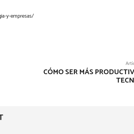
gia-y-empresas/
Artí
CÓMO SER MÁS PRODUCTI
TECN
T