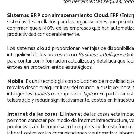
con herramientas seguras, todo 
Sistemas ERP con almacenamiento Cloud
. ERP (Enter
sistemas desarrollados para las organizaciones que permi
confirman que el 40% de las empresas que han automatiz
productividad considerablemente.
Los sistemas
cloud
proporcionan ventajas de disponibilida
integralidad de los procesos con
Business Intelligence
(in
para contar con información actualizada y detallada que faci
errores en procedimientos estratégicos.
Mobile
: Es una tecnología con soluciones de movilidad que
móviles desde cualquier lugar del mundo, a cualquier hora,
inteligentes,
tablets
o computador
laptop
. En particular e
teletrabajo y reducir significativamente, costos en infraestruc
Internet de las cosas
: El Internet de las cosas está imp
permiten conectar por medio de Internet infraestructura, 
productivos de la empresa en tiempo real y de esta forma p
laboral, optimizar las comunicaciones y automatizar labore