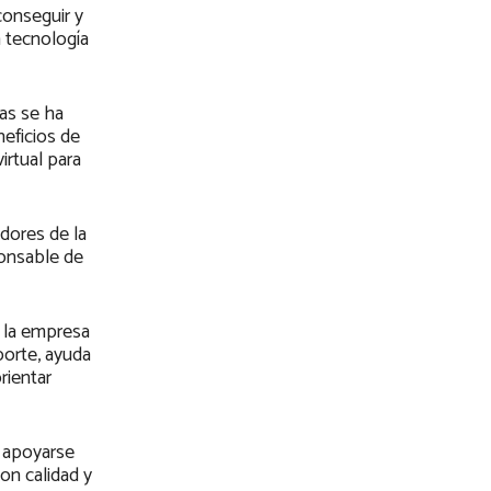
conseguir y
a tecnología
das se ha
eficios de
irtual para
dores de la
ponsable de
e la empresa
porte, ayuda
rientar
 apoyarse
con calidad y