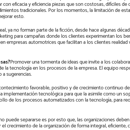
con eficacia y eficiencia piezas que son costosas, difíciles de 
imientos tradicionales. Por los momentos, la limitación de est
ejorar esto.
real, ya no forman parte de la ficción, desde hace algunas déca
rketing para campañas donde los clientes experimentan los ben
ten empresas automotrices que facilitan a los clientes realidad v
esas?
Promover una tormenta de ideas que invite a los colabora
de la tecnología en los procesos de la empresa. El equipo res
o a sugerencias.
acontecimiento favorable, positivo y de crecimiento continuo d
 la implementación tecnológica para que la asimile como un so
rrollo de los procesos automatizados con la tecnología, para reo
no puede separarse es por esto que, las organizaciones deben
 el crecimiento de la organización de forma integral, eficiente, 