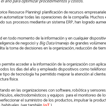
el año para optimizar procedimientos y costos.
price Resource Planning) planificación de recursos empresarial
ten automatizar todas las operaciones de la compañía. Muchos 
ado sus procesos mediante un sistema ERP, han logrado aumen
d en todo momento de la información y en cualquier dispositiv
teligencia de negocio) y
Big Data
(manejo de grandes volúmene
lita la toma de decisiones en la organización, reducción de tie
 permite acceder a la información de la organización con aplic
 todos los días del año y empleado dispositivos como teléfono
ste tipo de tecnología ha permitido mejorar la atención al cliente
tura física.
actando en las organizaciones con software, robótica y sensores
vehículos, electrodomésticos y equipos para el monitoreo de l
erfeccionar el suministro de los productos, impulsar la product
s habituales. (ver también
IoT
)