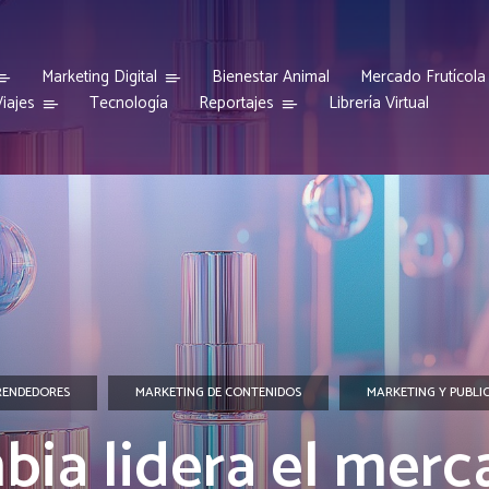
Marketing Digital
Bienestar Animal
Mercado Frutícola
iajes
Reportajes
Tecnología
Librería Virtual
RENDEDORES
MARKETING DE CONTENIDOS
MARKETING Y PUBLI
bia lidera el merc