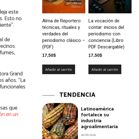
eja este
s. Esto no
Alma de Reportero:
La vocación de
ente”.
técnicas, rituales y
contar: inicios del
verdades del
periodismo con
al de
periodismo clásico –
conciencia (Libro
vecinos
(PDF)
PDF Descargable)
rfumes,
17,50
$
17,50
$
Añadir al carrito
Añadir al carrito
tora Grand
os años. “La
funcionales
TENDENCIA
esas que
Latinoamérica
ión en un
fortalece su
industria
agroalimentaria
06/08/2026