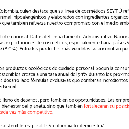
olombia, quien destaca que su línea de cosméticos SEYTÚ refl
imal, hipoalergénicos y elaborados con ingredientes orgánico
no que también refuerza nuestro compromiso con el medio ambi
 internacional. Datos del Departamento Administrativo Nacion
las exportaciones de cosméticos, especialmente hacia países 
le (8.0%). Entre los productos más vendidos se encuentran pe
 en productos ecológicos de cuidado personal. Según la consul
tenibles crezca a una tasa anual del 9.1% durante los próxim
 desarrollado fórmulas exclusivas que combinan ingredientes 
ra Bernal.
tá lleno de desafíos, pero también de oportunidades. Las empr
 bienestar del planeta, sino que también
fortalecerán su posic
ada vez más competitivo
.
a-sostenible-es-posible-y-colombia-lo-demuestra/