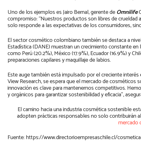
Uno de los ejemplos es Jairo Bernal, gerente de
Omnilife
C
compromiso: “Nuestros productos son libres de crueldad an
solo responde a las expectativas de los consumidores, si
El sector cosmético colombiano también se destaca a nivel
Estadística (DANE) muestran un crecimiento constante en 
como Perú (20.2%), México (17.9%), Ecuador (16.9%) y Chi
preparaciones capilares y maquillaje de labios.
Este auge también está impulsado por el creciente interés
View Research, se espera que el mercado de cosméticos sos
innovación es clave para mantenernos competitivos. Hemos
y orgánicos para garantizar sostenibilidad y eficacia”, asegu
El camino hacia una industria cosmética sostenible es
adopten prácticas responsables no solo contribuirán al
mercado c
Fuente: https://www.directorioempresaschile.cl/cosmetic