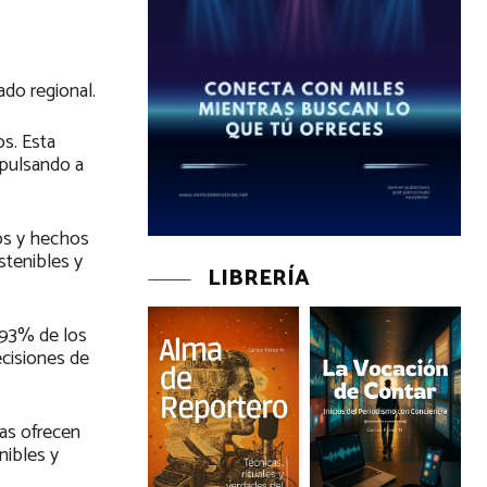
ado regional.
s. Esta
mpulsando a
dos y hechos
stenibles y
LIBRERÍA
l 93% de los
cisiones de
tas ofrecen
nibles y