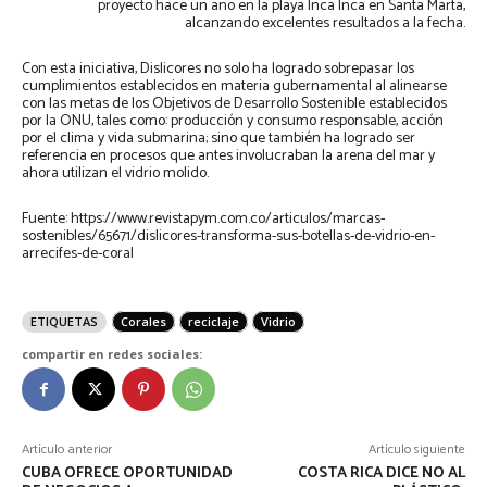
proyecto hace un año en la playa Inca Inca en Santa Marta,
alcanzando excelentes resultados a la fecha.
Con esta iniciativa, Dislicores no solo ha logrado sobrepasar los
cumplimientos establecidos en materia gubernamental al alinearse
con las metas de los Objetivos de Desarrollo Sostenible establecidos
por la ONU, tales como: producción y consumo responsable, acción
por el clima y vida submarina; sino que también ha logrado ser
referencia en procesos que antes involucraban la arena del mar y
ahora utilizan el vidrio molido.
Fuente: https://www.revistapym.com.co/articulos/marcas-
sostenibles/65671/dislicores-transforma-sus-botellas-de-vidrio-en-
arrecifes-de-coral
ETIQUETAS
Corales
reciclaje
Vidrio
compartir en redes sociales:
Artículo anterior
Artículo siguiente
CUBA OFRECE OPORTUNIDAD
COSTA RICA DICE NO AL