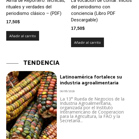
Alma de Reportero: técnicas,
La vocación de contar: inicios
rituales y verdades del
del periodismo con
periodismo clásico – (PDF)
conciencia (Libro PDF
Descargable)
17,50
$
17,50
$
Añadir al carrito
Añadir al carrito
TENDENCIA
Latinoamérica fortalece su
industria agroalimentaria
06/08/2026
La 13° Rueda de Negocios de la
Industria Agroalimentaria,
organizada por el Instituto
Interamericano de Cooperacion
para la Agricultura, la FAO y la
Secretaría...