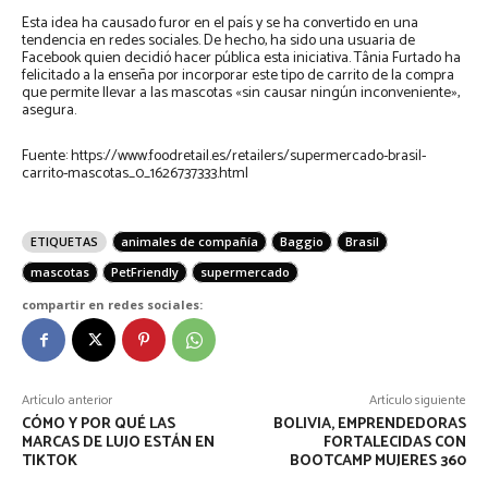
Esta idea ha causado furor en el país y se ha convertido en una
tendencia en redes sociales. De hecho, ha sido una usuaria de
Facebook quien decidió hacer pública esta iniciativa. Tânia Furtado ha
felicitado a la enseña por incorporar este tipo de carrito de la compra
que permite llevar a las mascotas «sin causar ningún inconveniente»,
asegura.
Fuente: https://www.foodretail.es/retailers/supermercado-brasil-
carrito-mascotas_0_1626737333.html
ETIQUETAS
animales de compañía
Baggio
Brasil
mascotas
PetFriendly
supermercado
compartir en redes sociales:
Artículo anterior
Artículo siguiente
CÓMO Y POR QUÉ LAS
BOLIVIA, EMPRENDEDORAS
MARCAS DE LUJO ESTÁN EN
FORTALECIDAS CON
TIKTOK
BOOTCAMP MUJERES 360