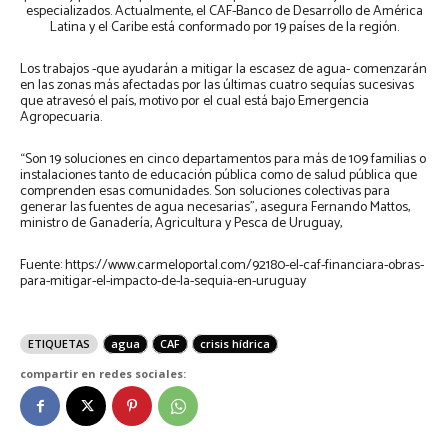
especializados. Actualmente, el CAF-Banco de Desarrollo de América
Latina y el Caribe está conformado por 19 países de la región.
Los trabajos -que ayudarán a mitigar la escasez de agua- comenzarán
en las zonas más afectadas por las últimas cuatro sequías sucesivas
que atravesó el país, motivo por el cual está bajo Emergencia
Agropecuaria.
“Son 19 soluciones en cinco departamentos para más de 109 familias o
instalaciones tanto de educación pública como de salud pública que
comprenden esas comunidades. Son soluciones colectivas para
generar las fuentes de agua necesarias”, asegura Fernando Mattos,
ministro de Ganadería, Agricultura y Pesca de Uruguay,
Fuente: https://www.carmeloportal.com/92180-el-caf-financiara-obras-
para-mitigar-el-impacto-de-la-sequia-en-uruguay
ETIQUETAS
agua
CAF
crisis hídrica
compartir en redes sociales: