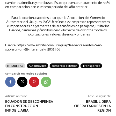
camiones, ómnibus y minibuses. Esto representa un aumento del 5,5%
en comparación con el mismo período del año anterior.
Para la ocasión, cabe destacar que la Asociación del Comercio
Automotor del Uruguay (ACAU) reúne a 22 empresas representantes
e importadoras de 50 marcas de automóviles de pasajeros, utilitarios
livianos, camiones y ómnibus cero kilómetro de distintos modelos,
motorizaciones, valores, diseños y orígenes.
Fuente: https://www.ambito.com/uruguay/las-ventas-autos-0km-
subieron-un-55-interanual-n5805466
ETIQUETAS
Automóviles
comercio exterior
Transportes
compartir en redes sociales:
Artículo anterior
Artículo siguiente
ECUADOR SE DESCOMPENSA
BRASIL LIDERA
EN CONSTRUCCIÓN
CIBERATAQUES EN LA
INMOBILIARIA
REGIÓN