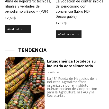
Alma de Reportero: técnicas,
La vocación de contar: inicios
rituales y verdades del
del periodismo con
periodismo clásico – (PDF)
conciencia (Libro PDF
Descargable)
17,50
$
17,50
$
Añadir al carrito
Añadir al carrito
TENDENCIA
Latinoamérica fortalece su
industria agroalimentaria
06/08/2026
La 13° Rueda de Negocios de la
Industria Agroalimentaria,
organizada por el Instituto
Interamericano de Cooperacion
para la Agricultura, la FAO y la
Secretaría...