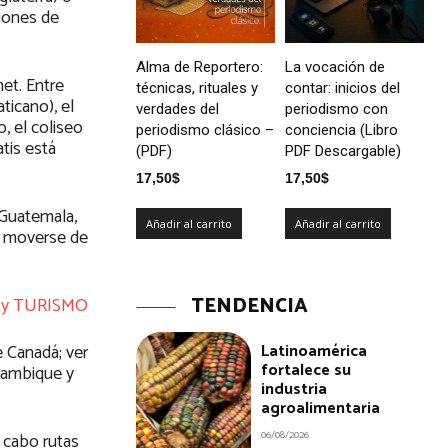
ciones de
Alma de Reportero:
La vocación de
et. Entre
técnicas, rituales y
contar: inicios del
ticano), el
verdades del
periodismo con
, el coliseo
periodismo clásico –
conciencia (Libro
atis está
(PDF)
PDF Descargable)
17,50
$
17,50
$
 Guatemala,
Añadir al carrito
Añadir al carrito
in moverse de
TENDENCIA
 y TURISMO
Latinoamérica
e Canadá; ver
fortalece su
ozambique y
industria
agroalimentaria
06/08/2026
 cabo rutas