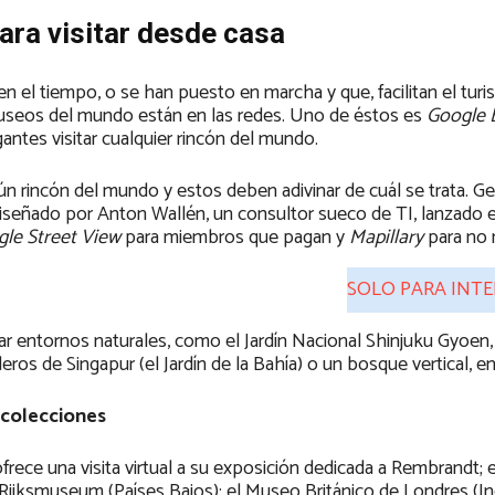
ara visitar desde casa
en el tiempo, o se han puesto en marcha y que, facilitan el tur
museos del mundo están en las redes. Uno de éstos es
Google 
antes visitar cualquier rincón del mundo.
lgún rincón del mundo y estos deben adivinar de cuál se trata. 
iseñado por Anton Wallén, un consultor sueco de TI, lanzado 
le Street View
para miembros que pagan y
Mapillary
para no
SOLO PARA INT
itar entornos naturales, como el Jardín Nacional Shinjuku Gyoen,
ros de Singapur (el Jardín de la Bahía) o un bosque vertical, en 
 colecciones
ece una visita virtual a su exposición dedicada a Rembrandt; 
Rijksmuseum (Países Bajos); el Museo Británico de Londres (Ing