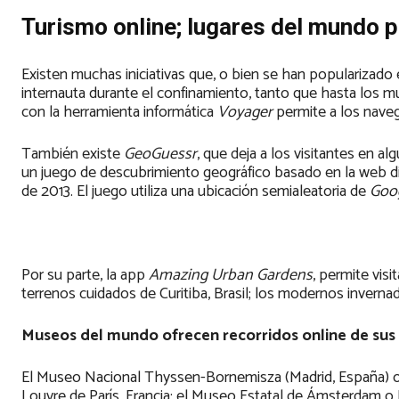
Turismo online; lugares del mundo p
Existen muchas iniciativas que, o bien se han popularizado 
internauta durante el confinamiento, tanto que hasta los 
con la herramienta informática
Voyager
permite a los naveg
También existe
GeoGuessr
, que deja a los visitantes en a
un juego de descubrimiento geográfico basado en la web d
de 2013.​ El juego utiliza una ubicación semialeatoria de
Goog
Por su parte, la app
Amazing Urban Gardens
, permite vis
terrenos cuidados de Curitiba, Brasil; los modernos invernade
Museos del mundo ofrecen recorridos online de sus
El Museo Nacional Thyssen-Bornemisza (Madrid, España) ofr
Louvre de París, Francia; el Museo Estatal de Ámsterdam o 