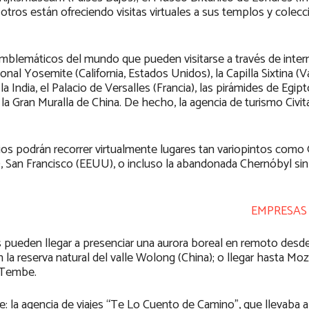
 otros están ofreciendo visitas virtuales a sus templos y colec
blemáticos del mundo que pueden visitarse a través de intern
nal Yosemite (California, Estados Unidos), la Capilla Sixtina (Va
India, el Palacio de Versalles (Francia), las pirámides de Egipto
 la Gran Muralla de China. De hecho, la agencia de turismo Civit
arios podrán recorrer virtualmente lugares tan variopintos como
a), San Francisco (EEUU), o incluso la abandonada Chernóbyl s
EMPRESAS
as pueden llegar a presenciar una aurora boreal en remoto desd
a reserva natural del valle Wolong (China); o llegar hasta M
e Tembe.
e: la agencia de viajes “Te Lo Cuento de Camino”, que llevaba a