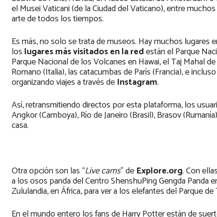
el Musei Vaticani (de la Ciudad del Vaticano), entre muchos
arte de todos los tiempos.
Es más, no solo se trata de museos. Hay muchos lugares em
los
lugares más visitados en la red
están el Parque Nacio
Parque Nacional de los Volcanes en Hawai, el Taj Mahal de la 
Romano (Italia), las catacumbas de París (Francia), e incluso
organizando viajes a través de
Instagram
.
Así, retransmitiendo directos por esta plataforma, los usu
Angkor (Camboya), Río de Janeiro (Brasil), Brasov (Rumaní
casa.
Otra opción son las “
Live cams
” de
Explore.org
. Con ell
a los osos panda del Centro ShenshuPing Gengda Panda en l
Zululandia, en África, para ver a los elefantes del Parque d
En el mundo entero los fans de Harry Potter están de suert