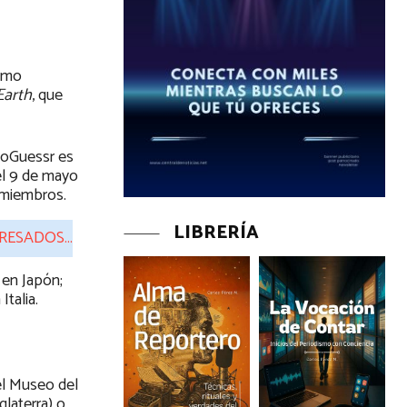
ismo
Earth
, que
GeoGuessr es
el 9 de mayo
 miembros.
LIBRERÍA
ERESADOS…
 en Japón;
Italia.
el Museo del
laterra) o