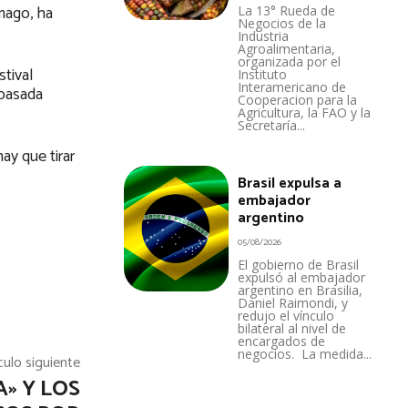
 mago, ha
La 13° Rueda de
Negocios de la
Industria
Agroalimentaria,
organizada por el
tival
Instituto
Interamericano de
 pasada
Cooperacion para la
Agricultura, la FAO y la
Secretaría...
ay que tirar
Brasil expulsa a
embajador
argentino
05/08/2026
El gobierno de Brasil
expulsó al embajador
argentino en Brasilia,
Daniel Raimondi, y
redujo el vínculo
bilateral al nivel de
encargados de
negocios. La medida...
culo siguiente
» Y LOS