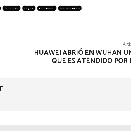
limpieza
reyes
ronroneo
territoriales
Artí
HUAWEI ABRIÓ EN WUHAN U
QUE ES ATENDIDO POR
T