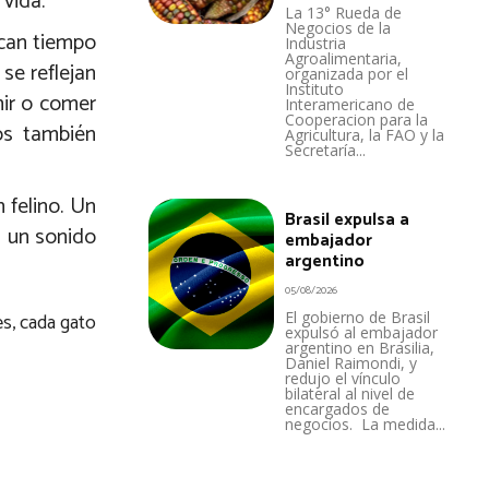
 vida.
La 13° Rueda de
Negocios de la
ican tiempo
Industria
Agroalimentaria,
se reflejan
organizada por el
Instituto
mir o comer
Interamericano de
Cooperacion para la
os también
Agricultura, la FAO y la
Secretaría...
 felino. Un
Brasil expulsa a
n un sonido
embajador
argentino
05/08/2026
El gobierno de Brasil
es, cada gato
expulsó al embajador
argentino en Brasilia,
Daniel Raimondi, y
redujo el vínculo
bilateral al nivel de
encargados de
negocios. La medida...