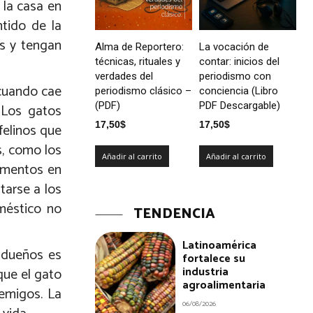
 la casa en
ntido de la
os y tengan
Alma de Reportero:
La vocación de
técnicas, rituales y
contar: inicios del
verdades del
periodismo con
 cuando cae
periodismo clásico –
conciencia (Libro
(PDF)
PDF Descargable)
 Los gatos
17,50
$
17,50
$
felinos que
s, como los
Añadir al carrito
Añadir al carrito
momentos en
tarse a los
méstico no
TENDENCIA
Latinoamérica
 dueños es
fortalece su
industria
que el gato
agroalimentaria
nemigos. La
06/08/2026