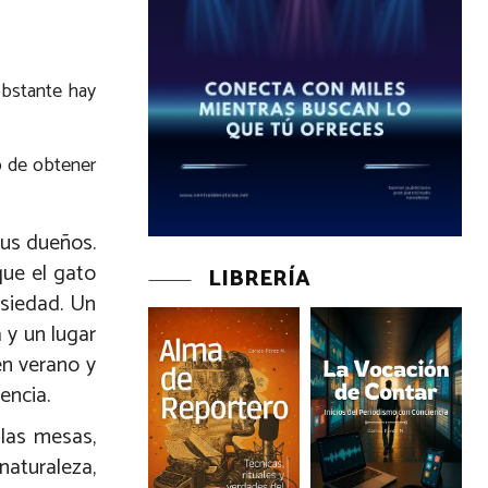
 obstante hay
o de obtener
sus dueños.
que el gato
LIBRERÍA
nsiedad. Un
 y un lugar
en verano y
encia.
 las mesas,
naturaleza,