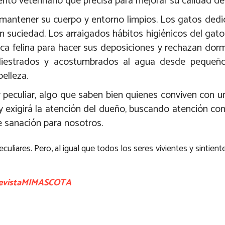
nto veterinario que precisa para mejorar su calidad de
a mantener su cuerpo y entorno limpios. Los gatos ded
in suciedad. Los arraigados hábitos higiénicos del gato 
nica felina para hacer sus deposiciones y rechazan dor
adiestrados y acostumbrados al agua desde pequeñ
elleza.
 peculiar, algo que saben bien quienes conviven con un
 y exigirá la atención del dueño, buscando atención co
e sanación para nosotros.
uliares. Pero, al igual que todos los seres vivientes y sintient
evistaMIMASCOTA