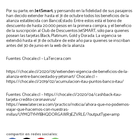
Por su parte, en
JetSmart
, y pensando en la fidelidad de sus pasajeros
han decido extender hasta el 31 de octubre todos los beneficios de la
alianza establecida con BancoEstado. Entre estos está el bono de
descuento de hasta 20.000 pesos en la primera compra, y el beneficio
de la suscripción al Club de Descuentos JetSMART, sólo para quienes
posean las tarjetas Black, Platinum, Gold y Dorada. La vigencia se
extendió hasta el 31 de octubre de este año para quienes se inscriban
antes del 30 de junio en la web de la alianza.
Fuentes: Chocale.cl – LaTercera.com
https://chocale.cl/2020/05/extienden-vigencia-de-beneficios-de-la-
alianza-entre-bancoestado-y-jetsmart/ Chocale.cl –
https://chocale.cl/2019/02/acumulacion-itau-puntos-banco-itau/
Fuentes: Chocale.cl – https://chocale.cl/2020/04/cashback-itau-
tarjeta-credito-coronavirus/
https://www.latercera.com/practico/noticia/ahora-que-no-podemos-
viajar-que-hacemos-con-nuestras-
millas/UYMQTYHYIBHQDORGAWR3EZVRLE/?outputType=amp
compartir en redes sociales: