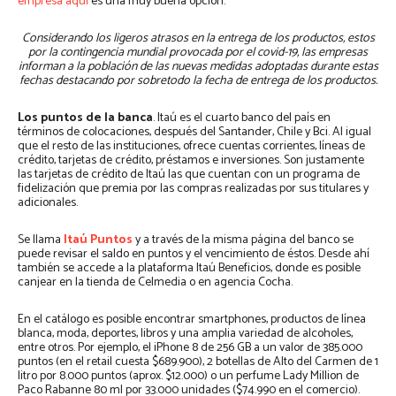
empresa aquí
es una muy buena opción.
Considerando los ligeros atrasos en la entrega de los productos, estos
por la contingencia mundial provocada por el covid-19, las empresas
informan a la población de las nuevas medidas adoptadas durante estas
fechas destacando por sobretodo la fecha de entrega de los productos.
Los puntos de la banca
. Itaú es el cuarto banco del país en
términos de colocaciones, después del Santander, Chile y Bci. Al igual
que el resto de las instituciones, ofrece cuentas corrientes, líneas de
crédito, tarjetas de crédito, préstamos e inversiones. Son justamente
las tarjetas de crédito de Itaú las que cuentan con un programa de
fidelización que premia por las compras realizadas por sus titulares y
adicionales.
Se llama
Itaú Puntos
y a través de la misma página del banco se
puede revisar el saldo en puntos y el vencimiento de éstos. Desde ahí
también se accede a la plataforma Itaú Beneficios, donde es posible
canjear en la tienda de Celmedia o en agencia Cocha.
En el catálogo es posible encontrar smartphones, productos de línea
blanca, moda, deportes, libros y una amplia variedad de alcoholes,
entre otros. Por ejemplo, el iPhone 8 de 256 GB a un valor de 385.000
puntos (en el retail cuesta $689.900), 2 botellas de Alto del Carmen de 1
litro por 8.000 puntos (aprox. $12.000) o un perfume Lady Million de
Paco Rabanne 80 ml por 33.000 unidades ($74.990 en el comercio).