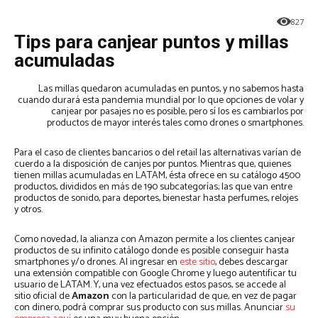
827
Tips para canjear puntos y millas
acumuladas
Las millas quedaron acumuladas en puntos, y no sabemos hasta
cuando durará esta pandemia mundial por lo que opciones de volar y
canjear por pasajes no es posible, pero sí los es cambiarlos por
productos de mayor interés tales como drones o smartphones.
Para el caso de clientes bancarios o del retail las alternativas varían de
cuerdo a la disposición de canjes por puntos. Mientras que, quienes
tienen millas acumuladas en LATAM, ésta ofrece en su catálogo 4500
productos, divididos en más de 190 subcategorías; las que van entre
productos de sonido, para deportes, bienestar hasta perfumes, relojes
y otros.
Como novedad, la alianza con Amazon permite a los clientes canjear
productos de su infinito catálogo donde es posible conseguir hasta
smartphones y/o drones. Al ingresar en
este sitio
, debes descargar
una extensión compatible con Google Chrome y luego autentificar tu
usuario de LATAM. Y, una vez efectuados estos pasos, se accede al
sitio oficial de
Amazon
con la particularidad de que, en vez de pagar
con dinero, podrá comprar sus producto con sus millas. Anunciar
su