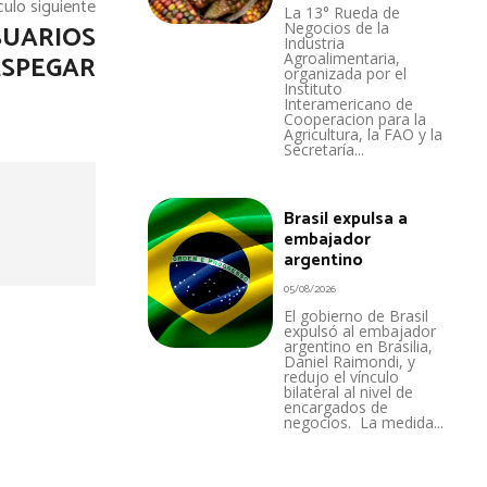
culo siguiente
La 13° Rueda de
Negocios de la
SUARIOS
Industria
Agroalimentaria,
ESPEGAR
organizada por el
Instituto
Interamericano de
Cooperacion para la
Agricultura, la FAO y la
Secretaría...
Brasil expulsa a
embajador
argentino
05/08/2026
El gobierno de Brasil
expulsó al embajador
argentino en Brasilia,
Daniel Raimondi, y
redujo el vínculo
bilateral al nivel de
encargados de
negocios. La medida...