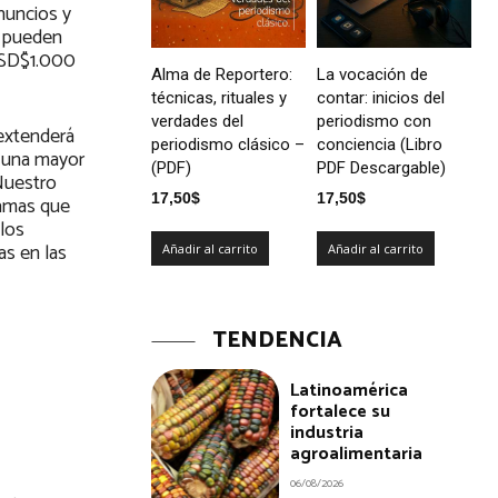
nuncios y
e pueden
 USD$1.000
Alma de Reportero:
La vocación de
técnicas, rituales y
contar: inicios del
verdades del
periodismo con
 extenderá
periodismo clásico –
conciencia (Libro
r una mayor
(PDF)
PDF Descargable)
 Nuestro
17,50
$
17,50
$
ramas que
los
as en las
Añadir al carrito
Añadir al carrito
TENDENCIA
Latinoamérica
fortalece su
industria
agroalimentaria
06/08/2026