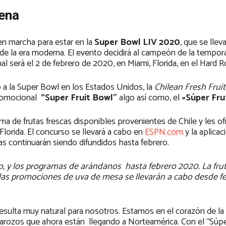
lena
en marcha para estar en la
Super Bowl LIV 2020
, que se llev
0.ª de la era moderna. El evento decidirá al campeón de la tempor
nal será el 2 de febrero de 2020, en Miami, Florida, en el Hard 
 a la Super Bowl en los Estados Unidos, la
Chilean Fresh Fruit
romocional
“Super Fruit Bowl”
algo así como, el
«Súper Fru
ma de frutas frescas disponibles provenientes de Chile y les of
Florida. El concurso se llevará a cabo en
ESPN.com
y la aplica
nas continuarán siendo difundidos hasta febrero.
, y los programas de arándanos hasta febrero 2020. La fru
las promociones de uva de mesa se llevarán a cabo desde f
 resulta muy natural para nosotros. Estamos en el corazón de l
e carozos que ahora están llegando a Norteamérica. Con el “Súpe