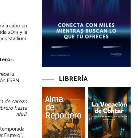
ará a cabo en
ada 2019 y la
Rock Stadium.
tero».
rece la
LIBRERÍA
ción ESPN
ta de carozo
ebrero hasta
abril.
a temporada
r Frutero”,