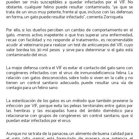
pueden ser más susceptibles a quedar infectados por el VIF. No
obstante, cualquier felino puede resultar contaminado, “ya que se
trata de un virus muy potente, frente al que, incluso con las defensas
en forma, un gato puede resultar infectado”, comenta Zorriqueta.
Por ello, si los dueños perciben un cambio de comportamiento en el
gato, -menos activo, inapetente o que tras superar una enfermedad,
recae con facilidad y no responde al tratamiento-, es recomendable
acudir al veterinario para realizar un test de anticuerpos del VIF, cuyo
valor bordea los 30 mil pesos y sirve para determinar si el gato está
contaminado del virus.
La mejor defensa contra el VIF es evitar el contacto del gato sano con
congéneres infectados con el virus de inmunodeficiencia felina. La
relación con gatos desconocidos, sobre todo si viven en la calle y no
tienen un control sanitario adecuado, puede resultar una vía de
contagio para un felino sano.
La esterilización de los gatos es un método que también previene la
infección por VIF, porque evita las peleas territoriales entre gatos por
las hembras y las escapadas fuera del ámbito doméstico para
relacionarse con grupos de congéneres sin control sanitario, que sí
puedan estar infectados por el virus.
Aunque no se trata de la panacea, un alimento de buena calidad para
el gato (alta gama) está formulado de manera que potencia el