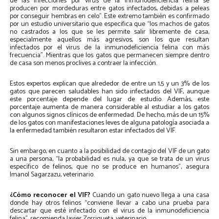
de las infecciones por virus de la inmunodeficiencia felina se
producen por mordeduras entre gatos infectados, debidas a peleas
por conseguir hembras en celo”. Este extremo también es confirmado
por un estudio universitario que especifica que “los machos de gatos
no castrados a los que se les permite salir libremente de casa,
especialmente aquellos más agresivos, son los que resultan
infectados por el virus de la inmunodeficiencia felina con más
frecuencia”. Mientras que los gatos que permanecen siempre dentro
de casa son menos proclives a contraer la infección.
Estos expertos explican que alrededor de entre un 1,5 y un 3% de los
gatos que parecen saludables han sido infectados del VIF, aunque
este porcentaje depende del lugar de estudio. Además, este
porcentaje aumenta de manera considerable al estudiar a los gatos
con algunos signos clínicos de enfermedad. De hecho, más de un 15%
de los gatos con manifestaciones leves de alguna patología asociada a
la enfermedad también resultaron estar infectados del VIF.
Sin embargo, en cuanto a la posibilidad de contagio del VIF de un gato
a una persona, “la probabilidad es nula, ya que se trata de un virus
específico de felinos, que no se produce en humanos”, asegura
Imanol Sagarzazu, veterinario.
¿Cómo reconocer el VIF?
Cuando un gato nuevo llega a una casa
donde hay otros felinos “conviene llevar a cabo una prueba para
descartar que esté infectado con el virus de la inmunodeficiencia
felina”, recomienda Javier Zorriqueta, veterinario.