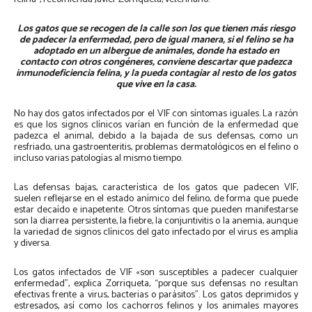
Los gatos que se recogen de la calle son los que tienen más riesgo
de padecer la enfermedad, pero de igual manera, si el felino se ha
adoptado en un albergue de animales, donde ha estado en
contacto con otros congéneres, conviene descartar que padezca
inmunodeficiencia felina, y la pueda contagiar al resto de los gatos
que vive en la casa.
No hay dos gatos infectados por el VIF con síntomas iguales. La razón
es que los signos clínicos varían en función de la enfermedad que
padezca el animal, debido a la bajada de sus defensas, como un
resfriado, una gastroenteritis, problemas dermatológicos en el felino o
incluso varias patologías al mismo tiempo.
Las defensas bajas, característica de los gatos que padecen VIF,
suelen reflejarse en el estado anímico del felino, de forma que puede
estar decaído e inapetente. Otros síntomas que pueden manifestarse
son la diarrea persistente, la fiebre, la conjuntivitis o la anemia, aunque
la variedad de signos clínicos del gato infectado por el virus es amplia
y diversa.
Los gatos infectados de VIF «son susceptibles a padecer cualquier
enfermedad”, explica Zorriqueta, “porque sus defensas no resultan
efectivas frente a virus, bacterias o parásitos”. Los gatos deprimidos y
estresados, así como los cachorros felinos y los animales mayores