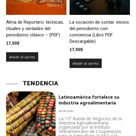
Alma de Reportero: técnicas,
La vocación de contar: inicios
rituales y verdades del
del periodismo con
periodismo clásico – (PDF)
conciencia (Libro PDF
Descargable)
17,50
$
17,50
$
Añadir al carrito
Añadir al carrito
TENDENCIA
Latinoamérica fortalece su
industria agroalimentaria
06/08/2026
La 13° Rueda de Negocios de la
Industria Agroalimentaria,
organizada por el Instituto
Interamericano de Cooperacion
para la Agricultura, la FAO y la