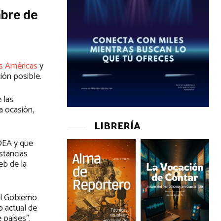
mbre de
s Américas
y
ción posible.
 las
a ocasión,
LIBRERÍA
 OEA y que
stancias
eb de la
el Gobierno
o actual de
 países”.