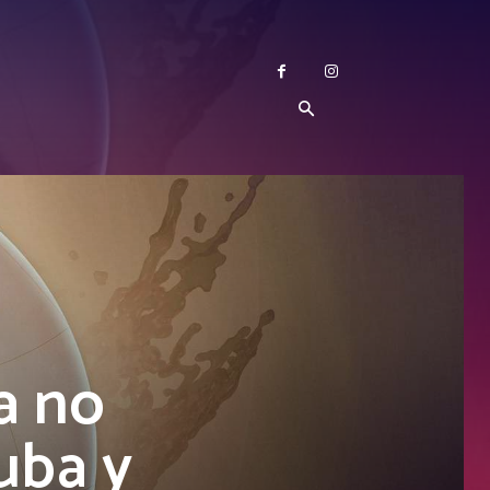
a no
uba y