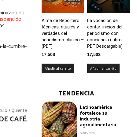
ominicano no
uspendido
Alma de Reportero:
La vocación de
los
técnicas, rituales y
contar: inicios del
verdades del
periodismo con
periodismo clásico –
conciencia (Libro
a-la-cumbre-
(PDF)
PDF Descargable)
17,50
$
17,50
$
Añadir al carrito
Añadir al carrito
TENDENCIA
Latinoamérica
culo siguiente
fortalece su
DE CAFÉ
industria
agroalimentaria
06/08/2026