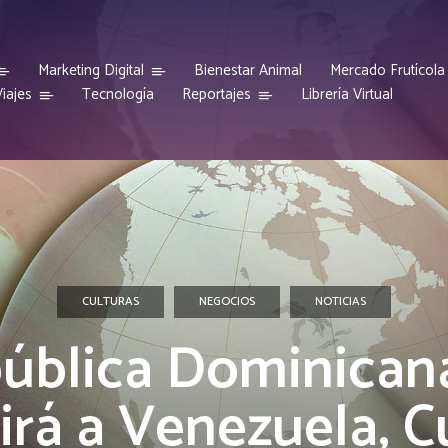
Marketing Digital
Bienestar Animal
Mercado Frutícola
iajes
Reportajes
Tecnología
Librería Virtual
CULTURAS
NEGOCIOS
NOTICIAS
ública Dominican
uirá a Venezuela, C