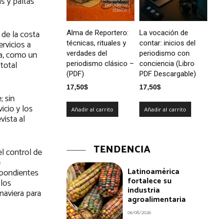
s y paltas
 de la costa
Alma de Reportero:
La vocación de
rvicios a
técnicas, rituales y
contar: inicios del
ia, como un
verdades del
periodismo con
total
periodismo clásico –
conciencia (Libro
(PDF)
PDF Descargable)
17,50
$
17,50
$
; sin
icio y los
Añadir al carrito
Añadir al carrito
vista al
TENDENCIA
l control de
e
Latinoamérica
espondientes
fortalece su
 los
industria
naviera para
agroalimentaria
06/08/2026