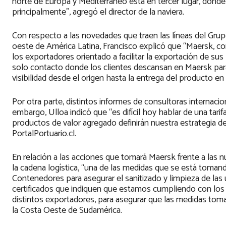
norte de Europa y Mediterráneo está en tercer lugar, don
principalmente”, agregó el director de la naviera.
Con respecto a las novedades que traen las líneas del Grupo 
oeste de América Latina, Francisco explicó que “Maersk, co
los exportadores orientado a facilitar la exportación de s
solo contacto donde los clientes descansan en Maersk para
visibilidad desde el origen hasta la entrega del producto e
Por otra parte, distintos informes de consultoras internacio
embargo, Ulloa indicó que “es difícil hoy hablar de una tarifa
productos de valor agregado definirán nuestra estrategia de
PortalPortuario.cl.
En relación a las acciones que tomará Maersk frente a las 
la cadena logística, “una de las medidas que se está tomand
Contenedores para asegurar el sanitizado y limpieza de las 
certificados que indiquen que estamos cumpliendo con los e
distintos exportadores, para asegurar que las medidas toma
la Costa Oeste de Sudamérica.