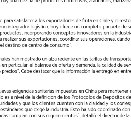
de hay una mezcla de productos como uvas, arándanos, manzana
para satisfacer a los exportadores de fruta en Chile y el resto
mo integrador logístico, hoy ofrece un completo paquete de se
us productos, incorporando conceptos innovadores en la industr
 realizar sus exportaciones, coordinar sus operaciones, dando 
n el destino de centro de consumo”.
nales han mostrado un alza reciente en las tarifas de transporte
 en particular, el balance de oferta y demanda, la calidad de serv
 precios”. Cabe destacar que la información la entregó en entre
nuevas exigencias sanitarias impuestas en China para mantener e
o es a nivel de la definición de los Protocolos de Depósitos d
unidades y que los clientes cuenten con la claridad y los corr
stándares que exige la industria. Esto ha sido coordinado con
das cumplan con sus requerimientos”, detalló el director de la 