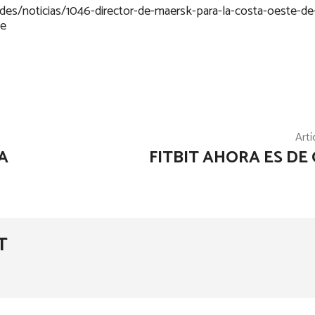
dades/noticias/1046-director-de-maersk-para-la-costa-oeste-de
le
Artí
A
FITBIT AHORA ES DE
T