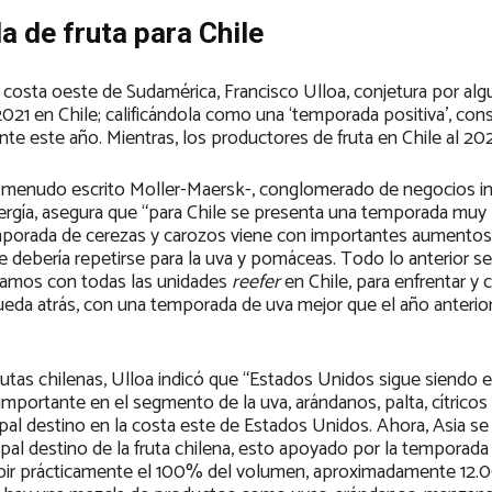
 de fruta para Chile
 costa oeste de Sudamérica, Francisco Ulloa, conjetura por al
2021 en Chile; calificándola como una ‘temporada positiva’, con
nte este año. Mientras, los productores de fruta en Chile al 20
a menudo escrito Moller-Maersk-, conglomerado de negocios in
nergía, asegura que “para Chile se presenta una temporada muy 
temporada de cerezas y carozos viene con importantes aumentos
e debería repetirse para la uva y pomáceas. Todo lo anterior s
ntamos con todas las unidades
reefer
en Chile, para enfrentar y 
ueda atrás, con una temporada de uva mejor que el año anteri
frutas chilenas, Ulloa indicó que “Estados Unidos sigue siendo el
 importante en el segmento de la uva, arándanos, palta, cítrico
ipal destino en la costa este de Estados Unidos. Ahora, Asia s
al destino de la fruta chilena, esto apoyado por la temporad
ibir prácticamente el 100% del volumen, aproximadamente 12.0