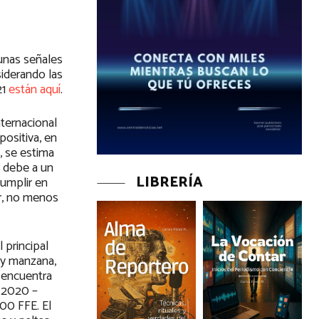
gunas señales
siderando las
21
están aquí
.
ternacional
positiva, en
, se estima
e debe a un
LIBRERÍA
cumplir en
or, no menos
 principal
s y manzana,
e encuentra
a 2020 –
00 FFE. El