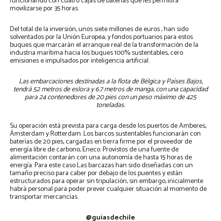
funcionando con cuatro cajas de baterías que les permitirá
movilizarse por 35 horas.
Del total de la inversión, unos siete millones de euros , han sido
solventados por la Unión Europea, y fondos portuarios para estos
buques que marcarán el arranque real de la transformación de la
industria marítima hacia los buques 100% sustentables, cero
emisiones e impulsados por inteligencia artificial.
Las embarcaciones destinadas a la flota de Bélgica y Países Bajos,
tendrá 52 metros de eslora y 6.7 metros de manga, con una capacidad
para 24 contenedores de 20 pies con un peso máximo de 425
toneladas.
Su operación está prevista para carga desde los puertos de Amberes,
Ámsterdam y Rotterdam. Los barcos sustentables funcionarán con
baterías de 20 pies, cargadas en tierra firme por el proveedor de
energía libre de carbono, Eneco. Provistos de una fuente de
alimentación contarán con una autonomía de hasta 15 horas de
energía. Para este caso Las barcazas han sido diseñadas con un
tamaño preciso para caber por debajo de los puentes y están
estructurados para operar sin tripulación, sin embargo, inicialmente
habrá personal para poder prever cualquier situación al momento de
transportar mercancías.
@guiasdechile