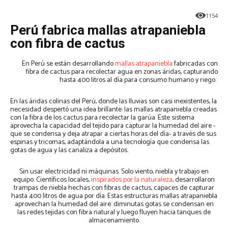
1154
Perú fabrica mallas atrapaniebla
con fibra de cactus
En Perú se están desarrollando
mallas atrapaniebla
fabricadas con
fibra de cactus para recolectar agua en zonas áridas, capturando
hasta 400 litros al día para consumo humano y riego.
En las áridas colinas del Perú, donde las lluvias son casi inexistentes, la
necesidad despertó una idea brillante: las mallas atrapaniebla creadas
con la fibra de los cactus para recolectar la garúa. Este sistema
aprovecha la capacidad del tejido para capturar la humedad del aire -
que se condensa y deja atrapar a ciertas horas del día- a través de sus
espinas y tricomas, adaptándola a una tecnología que condensa las
gotas de agua y las canaliza a depósitos.
Sin usar electricidad ni máquinas. Solo viento, niebla y trabajo en
equipo. Científicos locales,
inspirados por la naturaleza
, desarrollaron
trampas de niebla hechas con fibras de cactus, capaces de capturar
hasta 400 litros de agua por día. Estas estructuras mallas atrapaniebla
aprovechan la humedad del aire: diminutas gotas se condensan en
las redes tejidas con fibra natural y luego fluyen hacia tanques de
almacenamiento.