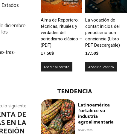
e Estados
Alma de Reportero:
La vocación de
de diciembre
técnicas, rituales y
contar: inicios del
 los
verdades del
periodismo con
periodismo clásico –
conciencia (Libro
(PDF)
PDF Descargable)
o-tras-
17,50
$
17,50
$
Añadir al carrito
Añadir al carrito
TENDENCIA
Latinoamérica
culo siguiente
fortalece su
ENTA DE
industria
S EN LA
agroalimentaria
REGIÓN
06/08/2026