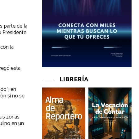
s parte de la
u Presidente.
 con la
tregó esta
LIBRERÍA
ndo”, en
ón si no se
sus zonas
ulino en un