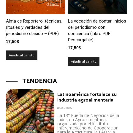
Alma de Reportero: técnicas,
La vocación de contar: inicios
rituales y verdades del
del periodismo con
periodismo clásico – (PDF)
conciencia (Libro PDF
Descargable)
17,50
$
17,50
$
Añadir al carrito
Añadir al carrito
TENDENCIA
Latinoamérica fortalece su
industria agroalimentaria
06/08/2026
La 13° Rueda de Negocios de la
Industria Agroalimentaria,
organizada por el Instituto
Interamericano de Cooperacion
para la Agricultura, la FAO y la