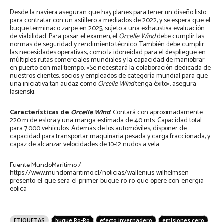
Desde la naviera aseguran que hay planes para tener un diseño listo
para contratar con un astillero a mediados de 2022, y se espera que el
buque terminado zarpe en 2025, sujeto a una exhaustiva evaluación
de viabilidad. Para pasar el examen, el
Orcelle Wind
debe cumplir las
normas de seguridad y rendimiento técnico. También debe cumplir
las necesidades operativas, como la idoneidad para el despliegue en
múltiples rutas comerciales mundiales y la capacidad de maniobrar
en puerto con mal tiempo. «Se necesitará la colaboración dedicada de
nuestros clientes, socios y empleados de categoría mundial para que
una iniciativa tan audaz como
Orcelle Wind
tenga éxito», asegura
Jasienski.
Características de
Orcelle Wind.
Contará con aproximadamente
220 m de eslora y una manga estimada de 40 mts. Capacidad total
para 7.000 vehículos. Además de los automóviles, disponer de
capacidad para transportar maquinaria pesada y carga fraccionada, y
capaz de alcanzar velocidades de 10-12 nudos a vela.
Fuente MundoMarítimo /
https://www.mundomaritimo.cl/noticias/wallenius-wilhelmsen-
presento-el-que-sera-el-primer-buque-ro-ro-que-opere-con-energia-
eolica
ETIQUETAS
buque Ro-Ro
efecto invernadero
emisiones cero