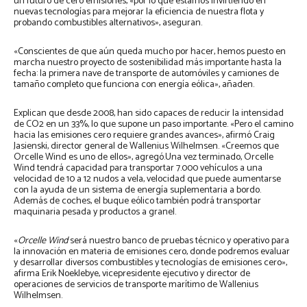
un futuro de cero emisiones, «por lo que estamos invirtiendo en
nuevas tecnologías para mejorar la eficiencia de nuestra flota y
probando combustibles alternativos», aseguran.
«Conscientes de que aún queda mucho por hacer, hemos puesto en
marcha nuestro proyecto de sostenibilidad más importante hasta la
fecha: la primera nave de transporte de automóviles y camiones de
tamaño completo que funciona con energía eólica», añaden.
Explican que desde 2008, han sido capaces de reducir la intensidad
de CO2 en un 33%, lo que supone un paso importante. «Pero el camino
hacia las emisiones cero requiere grandes avances», afirmó Craig
Jasienski, director general de Wallenius Wilhelmsen. «Creemos que
Orcelle Wind es uno de ellos», agregó.Una vez terminado, Orcelle
Wind tendrá capacidad para transportar 7.000 vehículos a una
velocidad de 10 a 12 nudos a vela, velocidad que puede aumentarse
con la ayuda de un sistema de energía suplementaria a bordo.
Además de coches, el buque eólico también podrá transportar
maquinaria pesada y productos a granel.
«
Orcelle Wind
será nuestro banco de pruebas técnico y operativo para
la innovación en materia de emisiones cero, donde podremos evaluar
y desarrollar diversos combustibles y tecnologías de emisiones cero»,
afirma Erik Noeklebye, vicepresidente ejecutivo y director de
operaciones de servicios de transporte marítimo de Wallenius
Wilhelmsen.