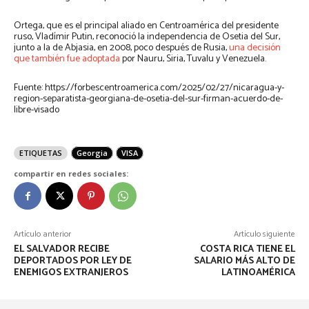
Ortega, que es el principal aliado en Centroamérica del presidente
ruso, Vladímir Putin, reconoció la independencia de Osetia del Sur,
junto a la de Abjasia, en 2008, poco después de Rusia,
una decisión
que también fue adoptada
por Nauru, Siria, Tuvalu y Venezuela.
Fuente: https://forbescentroamerica.com/2025/02/27/nicaragua-y-
region-separatista-georgiana-de-osetia-del-sur-firman-acuerdo-de-
libre-visado
ETIQUETAS
Georgia
VISA
compartir en redes sociales:
Artículo anterior
Artículo siguiente
EL SALVADOR RECIBE
COSTA RICA TIENE EL
DEPORTADOS POR LEY DE
SALARIO MÁS ALTO DE
ENEMIGOS EXTRANJEROS
LATINOAMÉRICA