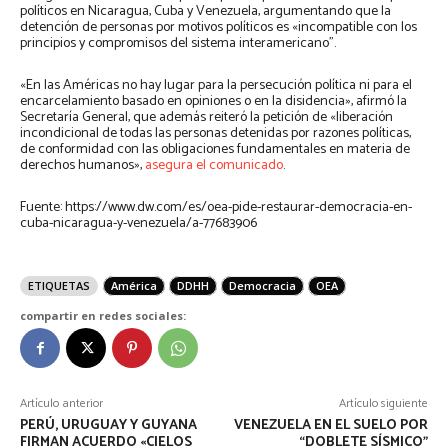
políticos en Nicaragua, Cuba y Venezuela, argumentando que la
detención de personas por motivos políticos es «incompatible con los
principios y compromisos del sistema interamericano”.
«En las Américas no hay lugar para la persecución política ni para el
encarcelamiento basado en opiniones o en la disidencia», afirmó la
Secretaría General, que además reiteró la petición de «liberación
incondicional de todas las personas detenidas por razones políticas,
de conformidad con las obligaciones fundamentales en materia de
derechos humanos»,
asegura el comunicado
.
Fuente: https://www.dw.com/es/oea-pide-restaurar-democracia-en-
cuba-nicaragua-y-venezuela/a-77683906
ETIQUETAS
América
DDHH
Democracia
OEA
compartir en redes sociales:
Artículo anterior
Artículo siguiente
PERÚ, URUGUAY Y GUYANA
VENEZUELA EN EL SUELO POR
FIRMAN ACUERDO «CIELOS
“DOBLETE SÍSMICO”