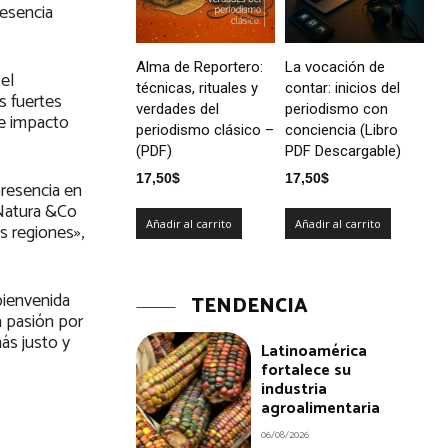
resencia
Alma de Reportero:
La vocación de
el
técnicas, rituales y
contar: inicios del
s fuertes
verdades del
periodismo con
de impacto
periodismo clásico –
conciencia (Libro
(PDF)
PDF Descargable)
17,50
$
17,50
$
presencia en
 Natura &Co
Añadir al carrito
Añadir al carrito
s regiones»,
bienvenida
TENDENCIA
a pasión por
ás justo y
Latinoamérica
fortalece su
industria
agroalimentaria
06/08/2026