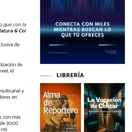
o que con la
atura & Co
)
lusiva de
lización de
eal, el
LIBRERÍA
ulticanal y
idores en
ra, con más
s de 3000
 mil