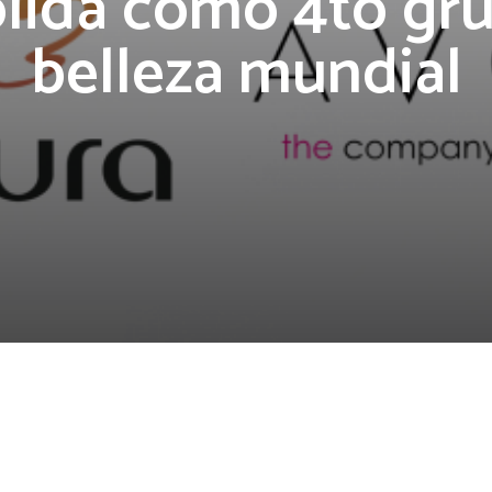
lida como 4to gr
belleza mundial