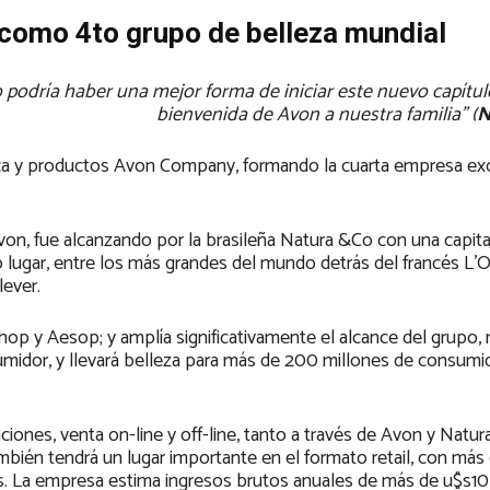
como 4to grupo de belleza mundial
o podría haber una mejor forma de iniciar este nuevo capítul
bienvenida de Avon a nuestra familia” (
N
ca y productos Avon Company, formando la cuarta empresa exc
n, fue alcanzando por la brasileña Natura &Co con una capita
lugar, entre los más grandes del mundo detrás del francés L’Or
ever.
 y Aesop; y amplía significativamente el alcance del grupo, m
nsumidor, y llevará belleza para más de 200 millones de consum
ciones, venta on-line y off-line, tanto a través de Avon y Natu
mbién tendrá un lugar importante en el formato retail, con má
as. La empresa estima ingresos brutos anuales de más de u$s10