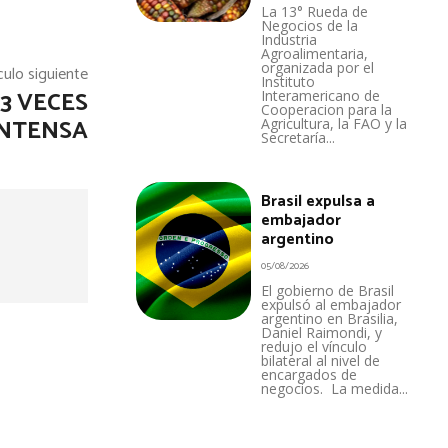
La 13° Rueda de
Negocios de la
Industria
Agroalimentaria,
organizada por el
culo siguiente
Instituto
 3 VECES
Interamericano de
Cooperacion para la
INTENSA
Agricultura, la FAO y la
Secretaría...
Brasil expulsa a
embajador
argentino
05/08/2026
El gobierno de Brasil
expulsó al embajador
argentino en Brasilia,
Daniel Raimondi, y
redujo el vínculo
bilateral al nivel de
encargados de
negocios. La medida...