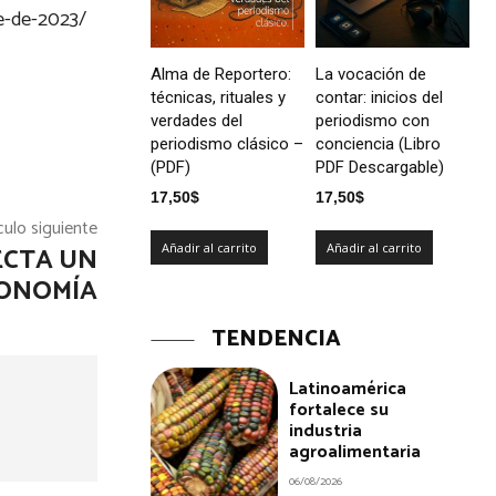
re-de-2023/
Alma de Reportero:
La vocación de
técnicas, rituales y
contar: inicios del
verdades del
periodismo con
periodismo clásico –
conciencia (Libro
(PDF)
PDF Descargable)
17,50
$
17,50
$
culo siguiente
Añadir al carrito
Añadir al carrito
ECTA UN
CONOMÍA
TENDENCIA
Latinoamérica
fortalece su
industria
agroalimentaria
06/08/2026