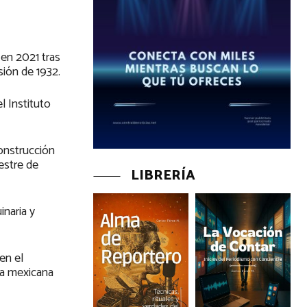
en 2021 tras
ión de 1932.
l Instituto
onstrucción
estre de
LIBRERÍA
naria y
en el
uta mexicana