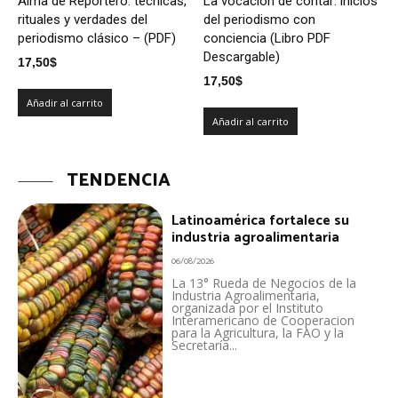
Alma de Reportero: técnicas,
La vocación de contar: inicios
rituales y verdades del
del periodismo con
periodismo clásico – (PDF)
conciencia (Libro PDF
Descargable)
17,50
$
17,50
$
Añadir al carrito
Añadir al carrito
TENDENCIA
Latinoamérica fortalece su
industria agroalimentaria
06/08/2026
La 13° Rueda de Negocios de la
Industria Agroalimentaria,
organizada por el Instituto
Interamericano de Cooperacion
para la Agricultura, la FAO y la
Secretaría...