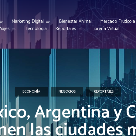
Marketing Digital
Bienestar Animal
Mercado Frutícola
iajes
Reportajes
Tecnología
Librería Virtual
ECONOMÍA
NEGOCIOS
REPORTAJES
ico, Argentina y C
enen las ciudades 