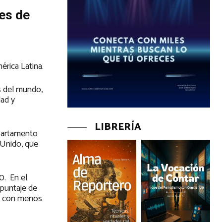
tes de
érica Latina.
es del mundo,
dad y
LIBRERÍA
partamento
 Unido, que
0. En el
 puntaje de
ron con menos