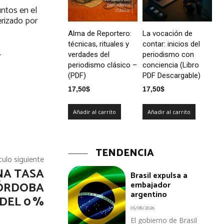
untos en el
erizado por
Alma de Reportero:
La vocación de
técnicas, rituales y
contar: inicios del
-
verdades del
periodismo con
periodismo clásico –
conciencia (Libro
(PDF)
PDF Descargable)
17,50
$
17,50
$
Añadir al carrito
Añadir al carrito
TENDENCIA
culo siguiente
NA TASA
Brasil expulsa a
embajador
CÓRDOBA
argentino
DEL 0 %
05/08/2026
El gobierno de Brasil