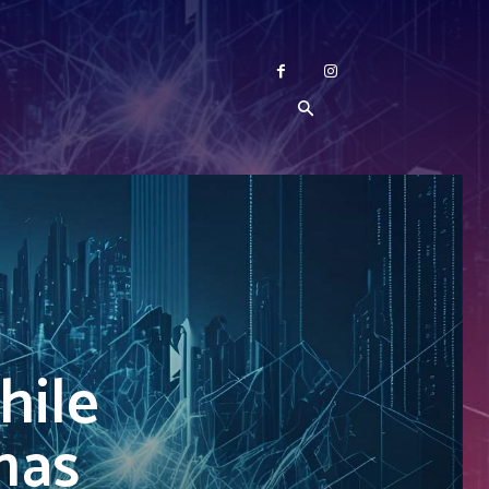
hile
mas