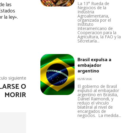
de las
La 13° Rueda de
Negocios de la
 Estados
Industria
 la ley».
Agroalimentaria,
organizada por el
Instituto
Interamericano de
Cooperacion para la
Agricultura, la FAO y la
Secretaría...
Brasil expulsa a
embajador
argentino
culo siguiente
05/08/2026
LARSE O
El gobierno de Brasil
expulsó al embajador
MORIR
argentino en Brasilia,
Daniel Raimondi, y
redujo el vínculo
bilateral al nivel de
encargados de
negocios. La medida...