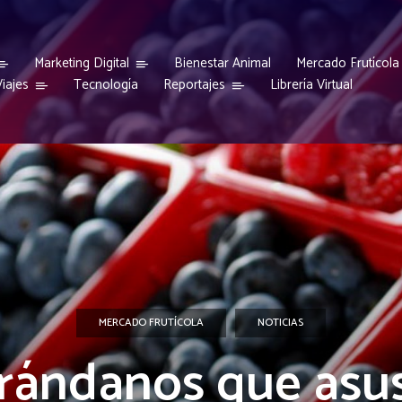
Marketing Digital
Bienestar Animal
Mercado Frutícola
iajes
Reportajes
Tecnología
Librería Virtual
MERCADO FRUTÍCOLA
NOTICIAS
rándanos que asu