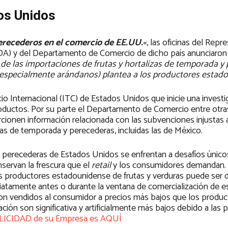
os Unidos
erecederos en el comercio de EE.UU.
«, las oficinas del Repr
A) y del Departamento de Comercio de dicho país anunciaron 
de las importaciones de frutas y hortalizas de temporada y
(especialmente arándanos) plantea a los productores estad
cio Internacional (ITC) de Estados Unidos que inicie una investi
roductos. Por su parte el Departamento de Comercio entre otra
rcionen información relacionada con las subvenciones injustas 
zas de temporada y perecederas, incluidas las de México.
s perecederas de Estados Unidos se enfrentan a desafíos único
servan la frescura que el
retail
y los consumidores demandan.
los productores estadounidense de frutas y verduras puede ser
tamente antes o durante la ventana de comercialización de e
on vendidos al consumidor a precios más bajos que los produ
ación son significativa y artificialmente más bajos debido a las p
BLICIDAD de su Empresa es AQUÍ