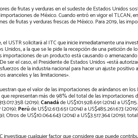
es de frutas y verduras en el sudeste de Estados Unidos sos
 importaciones de México. Cuando entró en vigor el TLCAN, en
 de frutas y verduras frescas de México. Para 2019, las impo
e, el USTR solicitará al ITC que inicie inmediatamente una inves
 Unidos, a la que se le pide la recepción de una petición de lo
 las importaciones de un producto está causando o amenazando
De ser el caso, el Presidente de Estados Unidos «está autoriz
sfuerzos de la industria nacional para hacer un ajuste positivo a
s aranceles y las limitaciones».
uestran que el valor de las importaciones de arándanos en los
s que representan más de 98% del total de las importaciones 
13.017.358 (2019);
Canadá
de US$101.928.691 (2014) a US$115
 (2019);
Perú
de US$12.613.651 (2014) a US$485.261.673 (2019)
; Otros de US$10.064.643 (2014) a US$3.517.364 (2019); total
C investigue cualquier factor que considere que puede contribui