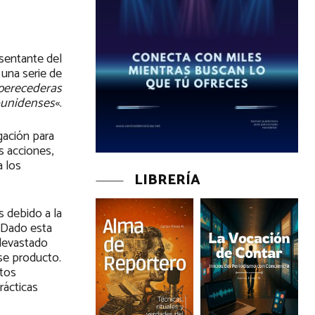
esentante del
una serie de
 perecederas
ounidenses
«.
gación para
s acciones,
a los
LIBRERÍA
s debido a la
 Dado esta
 devastado
se producto.
ctos
rácticas