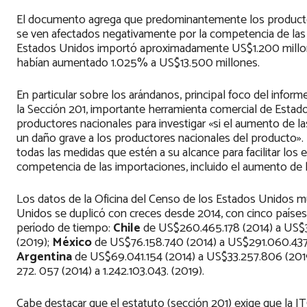
El documento agrega que predominantemente los productor
se ven afectados negativamente por la competencia de las
Estados Unidos importó aproximadamente US$1.200 millones
habían aumentado 1.025% a US$13.500 millones.
En particular sobre los arándanos, principal foco del inform
la Sección 201, importante herramienta comercial de Estados
productores nacionales para investigar «si el aumento de
un daño grave a los productores nacionales del producto». 
todas las medidas que estén a su alcance para facilitar los e
competencia de las importaciones, incluido el aumento de lo
Los datos de la Oficina del Censo de los Estados Unidos m
Unidos se duplicó con creces desde 2014, con cinco paíse
período de tiempo:
Chile
de US$260.465.178 (2014) a US$3
(2019);
México
de US$76.158.740 (2014) a US$291.060.437
Argentina
de US$69.041.154 (2014) a US$33.257.806 (2019)
272. 057 (2014) a 1.242.103.043. (2019).
Cabe destacar que el estatuto (sección 201) exige que la IT