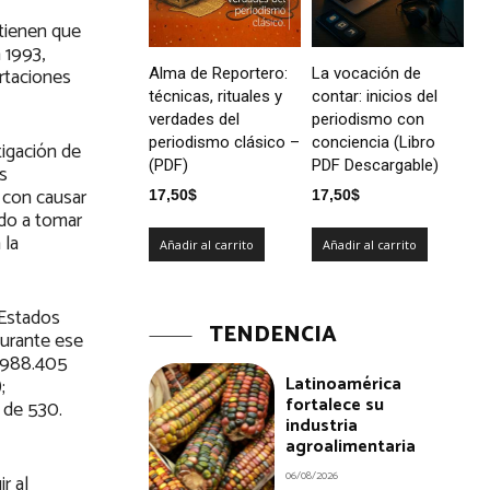
tienen que
 1993,
rtaciones
Alma de Reportero:
La vocación de
técnicas, rituales y
contar: inicios del
verdades del
periodismo con
periodismo clásico –
conciencia (Libro
tigación de
(PDF)
PDF Descargable)
s
 con causar
17,50
$
17,50
$
ado a tomar
 la
Añadir al carrito
Añadir al carrito
 Estados
TENDENCIA
durante ese
.988.405
Latinoamérica
;
fortalece su
 de 530.
industria
agroalimentaria
06/08/2026
r al