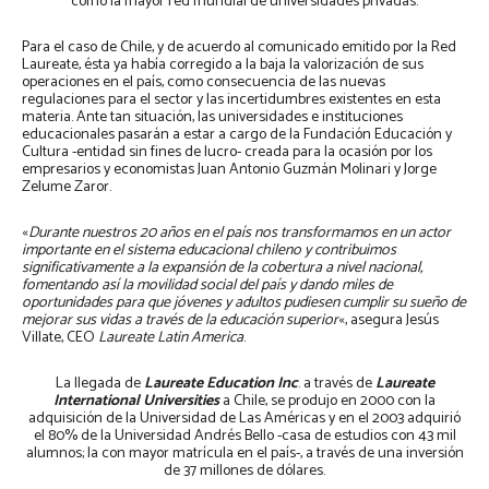
como la mayor red mundial de universidades privadas.
Para el caso de Chile, y de acuerdo al comunicado emitido por la Red
Laureate, ésta ya había corregido a la baja la valorización de sus
operaciones en el país, como consecuencia de las nuevas
regulaciones para el sector y las incertidumbres existentes en esta
materia. Ante tan situación, las universidades e instituciones
educacionales pasarán a estar a cargo de la Fundación Educación y
Cultura -entidad sin fines de lucro- creada para la ocasión por los
empresarios y economistas Juan Antonio Guzmán Molinari y Jorge
Zelume Zaror.
«
Durante nuestros 20 años en el país nos transformamos en un actor
importante en el sistema educacional chileno y contribuimos
significativamente a la expansión de la cobertura a nivel nacional,
fomentando así la movilidad social del país y dando miles de
oportunidades para que jóvenes y adultos pudiesen cumplir su sueño de
mejorar sus vidas a través de la educación superior
«, asegura Jesús
Villate, CEO
Laureate Latin America
.
La llegada de
Laureate Education Inc
. a través de
Laureate
International Universities
a Chile, se produjo en 2000 con la
adquisición de la Universidad de Las Américas y en el 2003 adquirió
el 80% de la Universidad Andrés Bello -casa de estudios con 43 mil
alumnos; la con mayor matrícula en el país-, a través de una inversión
de 37 millones de dólares.