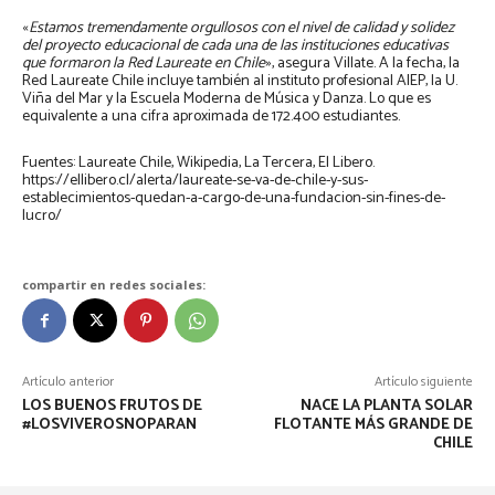
«
Estamos tremendamente orgullosos con el nivel de calidad y solidez
del proyecto educacional de cada una de las instituciones educativas
que formaron la Red Laureate en Chile
», asegura Villate. A la fecha, la
Red Laureate Chile incluye también al instituto profesional AIEP, la U.
Viña del Mar y la Escuela Moderna de Música y Danza. Lo que es
equivalente a una cifra aproximada de 172.400 estudiantes.
Fuentes: Laureate Chile, Wikipedia, La Tercera, El Libero.
https://ellibero.cl/alerta/laureate-se-va-de-chile-y-sus-
establecimientos-quedan-a-cargo-de-una-fundacion-sin-fines-de-
lucro/
compartir en redes sociales:
Artículo anterior
Artículo siguiente
LOS BUENOS FRUTOS DE
NACE LA PLANTA SOLAR
#LOSVIVEROSNOPARAN
FLOTANTE MÁS GRANDE DE
CHILE