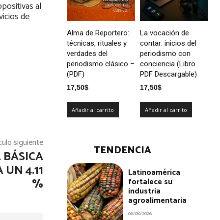
positivas al
vicios de
Alma de Reportero:
La vocación de
técnicas, rituales y
contar: inicios del
verdades del
periodismo con
periodismo clásico –
conciencia (Libro
(PDF)
PDF Descargable)
17,50
$
17,50
$
Añadir al carrito
Añadir al carrito
culo siguiente
TENDENCIA
 BÁSICA
UN 4.11
Latinoamérica
%
fortalece su
industria
agroalimentaria
06/08/2026