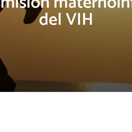
smisión maternoinf
del VIH