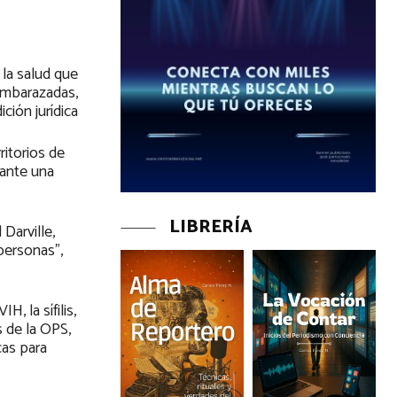
 la salud que
 embarazadas,
ción jurídica
ritorios de
iante una
LIBRERÍA
Darville,
personas”,
, la sífilis,
s de la OPS,
cas para