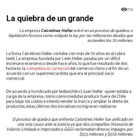
774
La quiebra de un grande
La empresa
Calcetines Heller
entró en un proceso de quiebra, o
liquidación forzosa como estipula la ley, por las millonarias deudas que
ascienden los 70 millones.
La firma Calcetines Heller contaba con más de 70 años en el rubro
textil. La empresa, fundada por León Heller, pasaba por un difícil
escenario económico desde hace años, lo que fue resultado de dos
factores: la
competencia comercial
del comercio chino y el fin de un
acuerdo con un supermercardista que era el principal socio
comercial.
De acuerdo a lo indicado por biobiochile.cl, Juan Heller -quien estaba a
cargo de la empresa-, tomo como medidas producir fuera de Chile
para bajar los costos e intentó vender la marca y ampliar la oferta de
productos, estas últimas dos iniciativas no lograron realizarse.
El proceso de quiebra que enfrenta Calcetines Heller fue unificado en
una sola causa ante la Justicia ya que dos compañías (Asesoría de
Valores Limitada e Importadora G&G) reclamaban dineros impagos por
$12,5 millones y $57,6 millones.