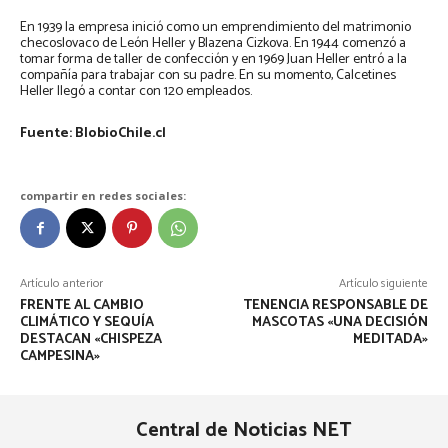
En 1939 la empresa inició como un emprendimiento del matrimonio
checoslovaco de León Heller y Blazena Cizkova. En 1944 comenzó a
tomar forma de taller de confección y en 1969 Juan Heller entró a la
compañía para trabajar con su padre. En su momento, Calcetines
Heller llegó a contar con 120 empleados.
Fuente: BIobioChile.cl
compartir en redes sociales:
Artículo anterior
Artículo siguiente
FRENTE AL CAMBIO
TENENCIA RESPONSABLE DE
CLIMÁTICO Y SEQUÍA
MASCOTAS «UNA DECISIÓN
DESTACAN «CHISPEZA
MEDITADA»
CAMPESINA»
Central de Noticias NET