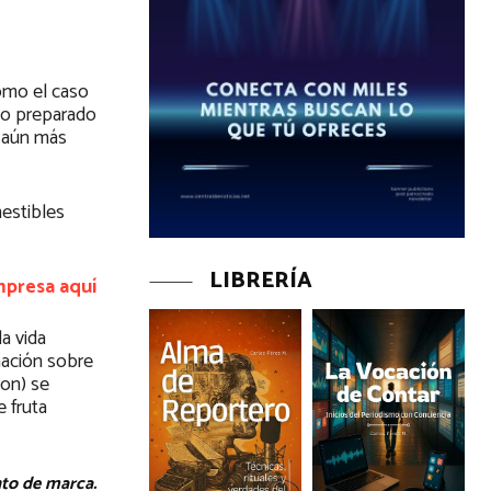
omo el caso
to preparado
a aún más
estibles
LIBRERÍA
mpresa aquí
a vida
mación sobre
ion) se
 fruta
nto de marca.