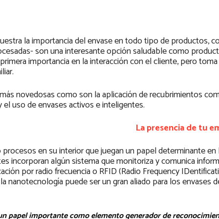
uestra la importancia del envase en todo tipo de productos, c
procesadas- son una interesante opción saludable como produc
primera importancia en la interacción con el cliente, pero tom
iar.
do más novedosas como son la aplicación de recubrimientos com
 el uso de envases activos e inteligentes.
La presencia de tu e
 procesos en su interior que juegan un papel determinante en l
ntes incorporan algún sistema que monitoriza y comunica infor
cación por radio frecuencia o RFID (Radio Frequency IDentificat
a nanotecnología puede ser un gran aliado para los envases de
ega un papel importante como elemento generador de reconocimie