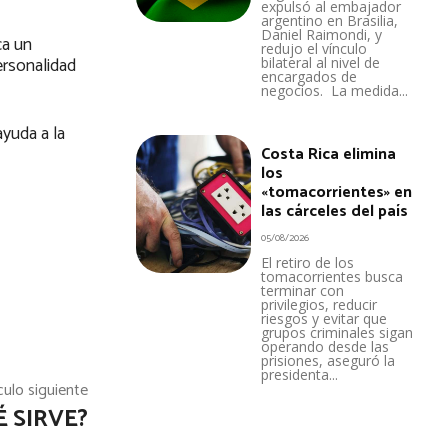
expulsó al embajador
argentino en Brasilia,
Daniel Raimondi, y
ca un
redujo el vínculo
ersonalidad
bilateral al nivel de
encargados de
negocios. La medida...
ayuda a la
Costa Rica elimina
los
«tomacorrientes» en
las cárceles del país
05/08/2026
El retiro de los
tomacorrientes busca
terminar con
privilegios, reducir
riesgos y evitar que
grupos criminales sigan
operando desde las
prisiones, aseguró la
presidenta...
culo siguiente
É SIRVE?