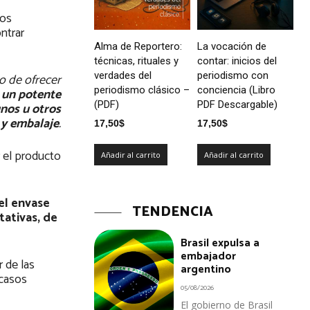
los
ntrar
Alma de Reportero:
La vocación de
técnicas, rituales y
contar: inicios del
verdades del
periodismo con
o de ofrecer
periodismo clásico –
conciencia (Libro
 un potente
(PDF)
PDF Descargable)
unos u otros
 y embalaje
.
17,50
$
17,50
$
r el producto
Añadir al carrito
Añadir al carrito
el envase
TENDENCIA
tativas, de
Brasil expulsa a
embajador
 de las
argentino
scasos
05/08/2026
El gobierno de Brasil