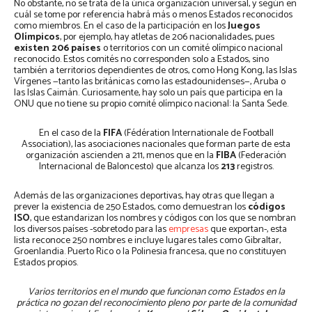
No obstante, no se trata de la única organización universal, y según en
cuál se tome por referencia habrá más o menos Estados reconocidos
como miembros. En el caso de la participación en los
Juegos
Olímpicos
, por ejemplo, hay atletas de 206 nacionalidades, pues
existen 206 países
o territorios con un comité olímpico nacional
reconocido. Estos comités no corresponden solo a Estados, sino
también a territorios dependientes de otros, como Hong Kong, las Islas
Vírgenes —tanto las británicas como las estadounidenses—, Aruba o
las Islas Caimán. Curiosamente, hay solo un país que participa en la
ONU que no tiene su propio comité olímpico nacional: la Santa Sede.
En el caso de la
FIFA
(Fédération Internationale de Football
Association), las asociaciones nacionales que forman parte de esta
organización ascienden a 211, menos que en la
FIBA
(Federación
Internacional de Baloncesto) que alcanza los
213
registros.
Además de las organizaciones deportivas, hay otras que llegan a
prever la existencia de 250 Estados, como demuestran los
códigos
ISO
, que estandarizan los nombres y códigos con los que se nombran
los diversos países -sobretodo para las
empresas
que exportan-, esta
lista reconoce 250 nombres e incluye lugares tales como Gibraltar,
Groenlandia. Puerto Rico o la Polinesia francesa, que no constituyen
Estados propios.
Varios territorios en el mundo que funcionan como Estados en la
práctica no gozan del reconocimiento pleno por parte de la comunidad