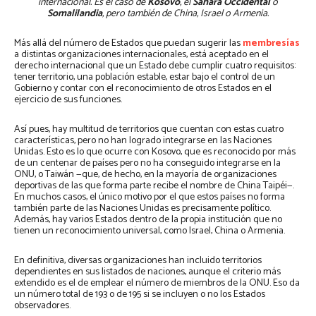
internacional. Es el caso de
Kosovo
, el
Sáhara Occidental
o
Somalilandia
, pero también de China, Israel o Armenia.
Más allá del número de Estados que puedan sugerir las
membresías
a distintas organizaciones internacionales, está aceptado en el
derecho internacional que un Estado debe cumplir cuatro requisitos:
tener territorio, una población estable, estar bajo el control de un
Gobierno y contar con el reconocimiento de otros Estados en el
ejercicio de sus funciones.
Así pues, hay multitud de territorios que cuentan con estas cuatro
características, pero no han logrado integrarse en las Naciones
Unidas. Esto es lo que ocurre con Kosovo, que es reconocido por más
de un centenar de países pero no ha conseguido integrarse en la
ONU, o Taiwán —que, de hecho, en la mayoría de organizaciones
deportivas de las que forma parte recibe el nombre de China Taipéi—.
En muchos casos, el único motivo por el que estos países no forma
también parte de las Naciones Unidas es precisamente político.
Además, hay varios Estados dentro de la propia institución que no
tienen un reconocimiento universal, como Israel, China o Armenia.
En definitiva, diversas organizaciones han incluido territorios
dependientes en sus listados de naciones, aunque el criterio más
extendido es el de emplear el número de miembros de la ONU. Eso da
un número total de 193 o de 195 si se incluyen o no los Estados
observadores.