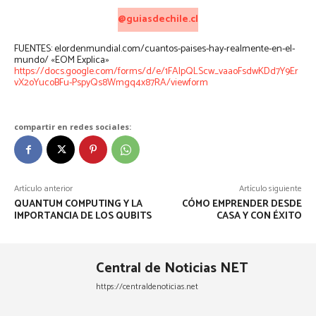
@guiasdechile.cl
FUENTES: elordenmundial.com/cuantos-paises-hay-realmente-en-el-
mundo/ «EOM Explica»
https://docs.google.com/forms/d/e/1FAIpQLScw_vaaoFsdwKDd7Y9Er
vX2oYucoBFu-PspyQs8Wmgq4x87RA/viewform
compartir en redes sociales:
Artículo anterior
Artículo siguiente
QUANTUM COMPUTING Y LA
CÓMO EMPRENDER DESDE
IMPORTANCIA DE LOS QUBITS
CASA Y CON ÉXITO
Central de Noticias NET
https://centraldenoticias.net