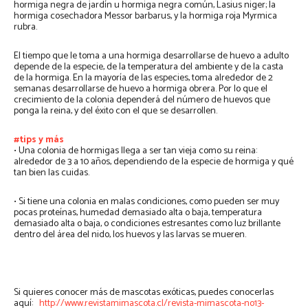
hormiga negra de jardín u hormiga negra común, Lasius niger; la
hormiga cosechadora Messor barbarus, y la hormiga roja Myrmica
rubra.
El tiempo que le toma a una hormiga desarrollarse de huevo a adulto
depende de la especie, de la temperatura del ambiente y de la casta
de la hormiga. En la mayoría de las especies, toma alrededor de 2
semanas desarrollarse de huevo a hormiga obrera. Por lo que el
crecimiento de la colonia dependerá del número de huevos que
ponga la reina, y del éxito con el que se desarrollen.
#tips y más
• Una colonia de hormigas llega a ser tan vieja como su reina:
alrededor de 3 a 10 años, dependiendo de la especie de hormiga y qué
tan bien las cuidas.
• Si tiene una colonia en malas condiciones, como pueden ser muy
pocas proteínas, humedad demasiado alta o baja, temperatura
demasiado alta o baja, o condiciones estresantes como luz brillante
dentro del área del nido, los huevos y las larvas se mueren.
Si quieres conocer más de mascotas exóticas, puedes conocerlas
aquí:
http://www.revistamimascota.cl/revista-mimascota-no13-