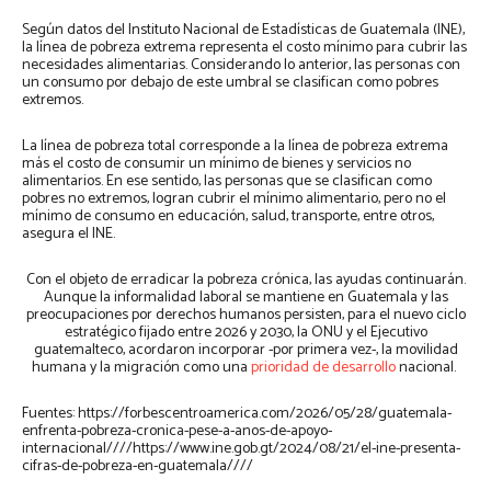
Según datos del Instituto Nacional de Estadísticas de Guatemala (INE),
la línea de pobreza extrema representa el costo mínimo para cubrir las
necesidades alimentarias. Considerando lo anterior, las personas con
un consumo por debajo de este umbral se clasifican como pobres
extremos.
La línea de pobreza total corresponde a la línea de pobreza extrema
más el costo de consumir un mínimo de bienes y servicios no
alimentarios. En ese sentido, las personas que se clasifican como
pobres no extremos, logran cubrir el mínimo alimentario, pero no el
mínimo de consumo en educación, salud, transporte, entre otros,
asegura el INE.
Con el objeto de erradicar la pobreza crónica, las ayudas continuarán.
Aunque la informalidad laboral se mantiene en Guatemala y las
preocupaciones por derechos humanos persisten, para el nuevo ciclo
estratégico fijado entre 2026 y 2030, la ONU y el Ejecutivo
guatemalteco, acordaron incorporar -por primera vez-, la movilidad
humana y la migración como una
prioridad de desarrollo
nacional.
Fuentes: https://forbescentroamerica.com/2026/05/28/guatemala-
enfrenta-pobreza-cronica-pese-a-anos-de-apoyo-
internacional////https://www.ine.gob.gt/2024/08/21/el-ine-presenta-
cifras-de-pobreza-en-guatemala////