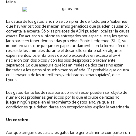
felina.
La causa de los gatos Jano no se comprende del todo, pero “sabemos
que hay varios tipos de mecanismos genéticos que pueden causarlo”,
comenta la experta. Sólo las pruebas de ADN pueden localizar la causa
exacta. De acuerdo a informes entregados por especialistas, los gatos
Jano parecen tener demasiadas proteínas Sonic Hedgehog (SHH), su
importancia es que juegan un papel fundamental en la formación del
rostro de los animales durante el desarrollo embrional. En algunos
experimentos, los embriones de pollo expuestos en exceso al SHH
nacieron con dos picos y con los ojos desproporcionadamente
separados. Lo que asegura que los animales de dos caras no están
limitados a los gatos ni mucho menos, añade. “Es probable que ocurra
en la mayoría de los mamíferos, vertebrados o marsupiales”, dice
Lyons.
Los gatos -tanto los de raza pura, como el resto- pueden ser objeto de
numerosos problemas genéticos, por lo que el cruce de razas no
juega ningún papel en el nacimiento de gatos Jano, ya que las
condiciones que deben darse son excepcionales, explica la veterinaria.
Un cerebro.
Aunque tengan dos caras, los gatos Jano generalmente comparten un