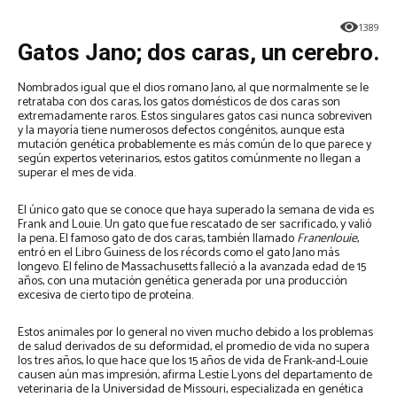
1389
Gatos Jano; dos caras, un cerebro.
Nombrados igual que el dios romano Jano, al que normalmente se le
retrataba con dos caras, los gatos domésticos de dos caras son
extremadamente raros. Estos singulares gatos casi nunca sobreviven
y la mayoría tiene numerosos defectos congénitos, aunque esta
mutación genética probablemente es más común de lo que parece y
según expertos veterinarios, estos gatitos comúnmente no llegan a
superar el mes de vida.
El único gato que se conoce que haya superado la semana de vida es
Frank and Louie. Un gato que fue rescatado de ser sacrificado, y valió
la pena
.
El famoso gato de dos caras, también llamado
Franenlouie
,
entró en el Libro Guiness de los récords como el gato Jano más
longevo. El felino de Massachusetts falleció a la avanzada edad de 15
años, con una mutación genética generada por una producción
excesiva de cierto tipo de proteína.
Estos animales por lo general no viven mucho debido a los problemas
de salud derivados de su deformidad, el promedio de vida no supera
los tres años, lo que hace que los 15 años de vida de Frank-and-Louie
causen aún mas impresión, afirma Lestie Lyons del departamento de
veterinaria de la Universidad de Missouri, especializada en genética