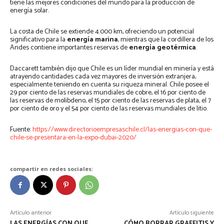
tiene las mejores condiciones del mundo para la producción de
energía solar.
La costa de Chile se extiende 4.000 km, ofreciendo un potencial
significativo para la
energía marina
, mientras que la cordillera de los
Andes contiene importantes reservas de
energía geotérmica
.
Daccarett también dijo que Chile es un líder mundial en minería y está
atrayendo cantidades cada vez mayores de inversión extranjera,
especialmente teniendo en cuenta su riqueza mineral. Chile posee el
29 por ciento de las reservas mundiales de cobre, el 16 por ciento de
las reservas de molibdeno, el 15 por ciento de las reservas de plata, el 7
por ciento de oro y el 54 por ciento de las reservas mundiales de litio.
Fuente:
https://www.directorioempresaschile.cl/las-energias-con-que-
chile-se-presentara-en-la-expo-dubai-2020/
compartir en redes sociales:
Artículo anterior
Artículo siguiente
LAS ENERGÍAS CON QUE
CÓMO BORRAR GRAFFITIS Y