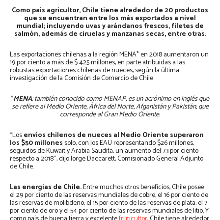
Como país agricultor, Chile tiene alrededor de 20 productos
que se encuentran entre los más exportados a nivel
mundial; incluyendo uvas y arándanos frescos, filetes de
salmón, además de ciruelas y manzanas secas, entre otras.
Las exportaciones chilenas a la región MENA* en 2018 aumentaron un
19 por ciento a más de $ 425 millones, en parte atribuidas a las
robustas exportaciones chilenas de nueces, según la última
investigación de la Comisión de Comercio de Chile.
*
MENA
; también conocido como MENAP, es un acrónimo en inglés que
se refiere al Medio Oriente, África del Norte, Afganistán y Pakistán, que
corresponde al Gran Medio Oriente.
“Los
envíos chilenos de nueces al Medio Oriente superaron
los $50 millones
solo, con los EAU representando $26 millones,
seguidos de Kuwait y Arabia Saudita, un aumento del 73 por ciento
respecto a 2018″, dijo Jorge Daccarett, Comisionado General Adjunto
de Chile.
Las energías de Chile.
Entre muchos otros beneficios, Chile posee
el 29 por ciento de las reservas mundiales de cobre, el 16 por ciento de
las reservas de molibdeno, el 15 por ciento de las reservas de plata, el 7
por ciento de oro y el 54 por ciento de las reservas mundiales de litio. Y
como país de buena tierra y excelente
fruticultor
, Chile tiene alrededor