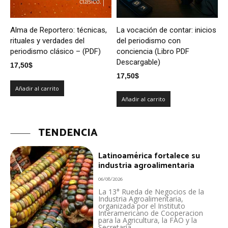
Alma de Reportero: técnicas,
La vocación de contar: inicios
rituales y verdades del
del periodismo con
periodismo clásico – (PDF)
conciencia (Libro PDF
Descargable)
17,50
$
17,50
$
Añadir al carrito
Añadir al carrito
TENDENCIA
Latinoamérica fortalece su
industria agroalimentaria
06/08/2026
La 13° Rueda de Negocios de la
Industria Agroalimentaria,
organizada por el Instituto
Interamericano de Cooperacion
para la Agricultura, la FAO y la
Secretaría...