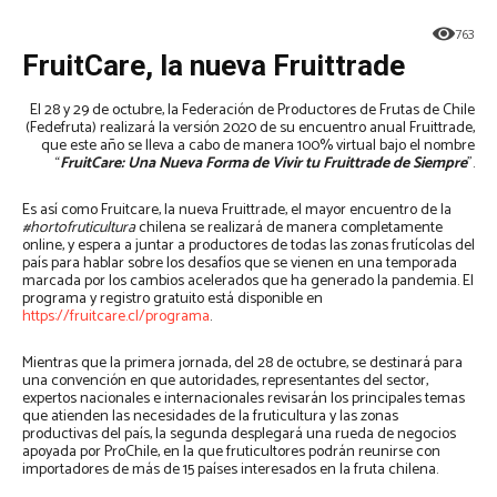
763
FruitCare, la nueva Fruittrade
El 28 y 29 de octubre, la Federación de Productores de Frutas de Chile
(Fedefruta) realizará la versión 2020 de su encuentro anual Fruittrade,
que este año se lleva a cabo de manera 100% virtual bajo el nombre
“
FruitCare: Una Nueva Forma de Vivir tu Fruittrade de Siempre
”.
Es así como Fruitcare, la nueva Fruittrade, el mayor encuentro de la
#hortofruticultura
chilena se realizará de manera completamente
online, y espera a juntar a productores de todas las zonas frutícolas del
país para hablar sobre los desafíos que se vienen en una temporada
marcada por los cambios acelerados que ha generado la pandemia. El
programa y registro gratuito está disponible en
https://fruitcare.cl/programa
.
Mientras que la primera jornada, del 28 de octubre, se destinará para
una convención en que autoridades, representantes del sector,
expertos nacionales e internacionales revisarán los principales temas
que atienden las necesidades de la fruticultura y las zonas
productivas del país, la segunda desplegará una rueda de negocios
apoyada por ProChile, en la que fruticultores podrán reunirse con
importadores de más de 15 países interesados en la fruta chilena.