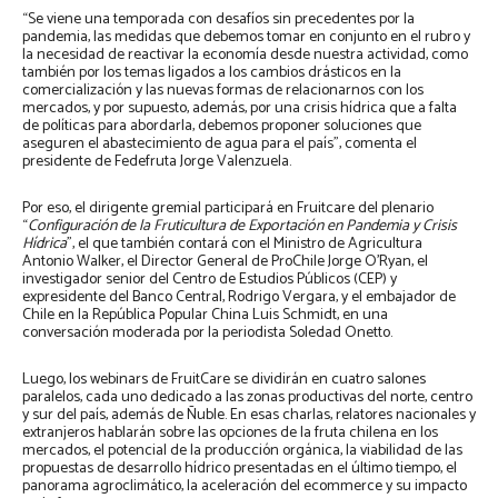
“Se viene una temporada con desafíos sin precedentes por la
pandemia, las medidas que debemos tomar en conjunto en el rubro y
la necesidad de reactivar la economía desde nuestra actividad, como
también por los temas ligados a los cambios drásticos en la
comercialización y las nuevas formas de relacionarnos con los
mercados, y por supuesto, además, por una crisis hídrica que a falta
de políticas para abordarla, debemos proponer soluciones que
aseguren el abastecimiento de agua para el país”, comenta el
presidente de Fedefruta Jorge Valenzuela.
Por eso, el dirigente gremial participará en Fruitcare del plenario
“
Configuración de la Fruticultura de Exportación en Pandemia y Crisis
Hídrica
”, el que también contará con el Ministro de Agricultura
Antonio Walker, el Director General de ProChile Jorge O’Ryan, el
investigador senior del Centro de Estudios Públicos (CEP) y
expresidente del Banco Central, Rodrigo Vergara, y el embajador de
Chile en la República Popular China Luis Schmidt, en una
conversación moderada por la periodista Soledad Onetto.
Luego, los webinars de FruitCare se dividirán en cuatro salones
paralelos, cada uno dedicado a las zonas productivas del norte, centro
y sur del país, además de Ñuble. En esas charlas, relatores nacionales y
extranjeros hablarán sobre las opciones de la fruta chilena en los
mercados, el potencial de la producción orgánica, la viabilidad de las
propuestas de desarrollo hídrico presentadas en el último tiempo, el
panorama agroclimático, la aceleración del ecommerce y su impacto